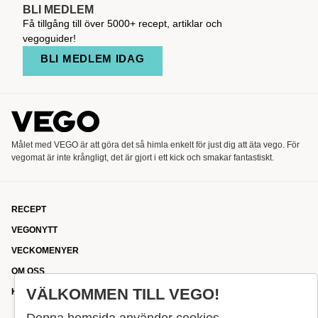
BLI MEDLEM
Få tillgång till över 5000+ recept, artiklar och
vegoguider!
BLI MEDLEM IDAG
Målet med VEGO är att göra det så himla enkelt för just dig att äta vego. För
vegomat är inte krångligt, det är gjort i ett kick och smakar fantastiskt.
RECEPT
VEGONYTT
VECKOMENYER
OM OSS
VÄLKOMMEN TILL VEGO!
KONTAKT