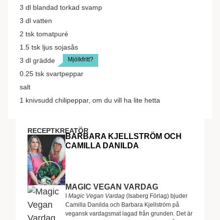
3
dl
blandad torkad svamp
3
dl
vatten
2
tsk
tomatpuré
1.5
tsk
ljus sojasås
Mjölkfritt?
3
dl
grädde
0.25
tsk
svartpeppar
salt
1
knivsudd
chilipeppar, om du vill ha lite hetta
RECEPTKREATÖR
BARBARA KJELLSTRÖM OCH
CAMILLA DANILDA
MAGIC VEGAN VARDAG
I
Magic Vegan Vardag
(Isaberg Förlag) bjuder
Camilla Danilda och Barbara Kjellström på
vegansk vardagsmat lagad från grunden. Det är