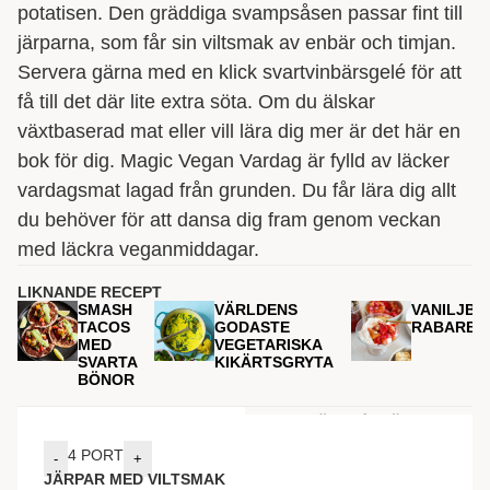
potatisen. Den gräddiga svampsåsen passar fint till
järparna, som får sin viltsmak av enbär och timjan.
Servera gärna med en klick svartvinbärsgelé för att
få till det där lite extra söta. Om du älskar
växtbaserad mat eller vill lära dig mer är det här en
bok för dig. Magic Vegan Vardag är fylld av läcker
vardagsmat lagad från grunden. Du får lära dig allt
du behöver för att dansa dig fram genom veckan
med läckra veganmiddagar.
LIKNANDE RECEPT
SMASH
VÄRLDENS
VANILJBA
TACOS
GODASTE
RABARBE
MED
VEGETARISKA
SVARTA
KIKÄRTSGRYTA
BÖNOR
INGREDIENSER
GÖR SÅ HÄR
4
PORT
-
+
JÄRPAR MED VILTSMAK