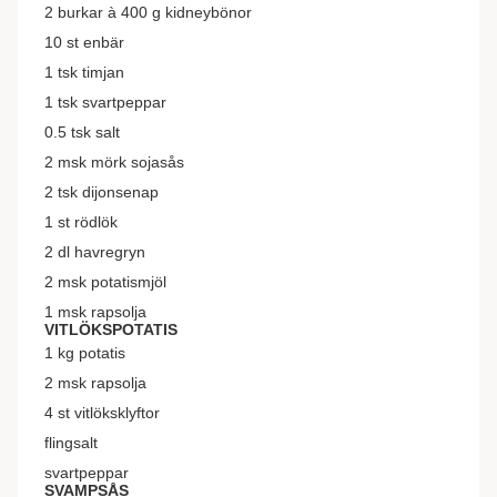
2
burkar à 400 g
kidneybönor
10
st
enbär
1
tsk
timjan
1
tsk
svartpeppar
0.5
tsk
salt
2
msk
mörk sojasås
2
tsk
dijonsenap
1
st
rödlök
2
dl
havregryn
2
msk
potatismjöl
1
msk
rapsolja
VITLÖKSPOTATIS
1
kg
potatis
2
msk
rapsolja
4
st
vitlöksklyftor
flingsalt
svartpeppar
SVAMPSÅS