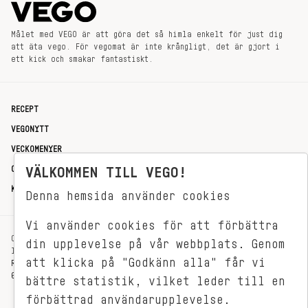
Målet med VEGO är att göra det så himla enkelt för just dig
att äta vego. För vegomat är inte krångligt, det är gjort i
ett kick och smakar fantastiskt.
RECEPT
VEGONYTT
VECKOMENYER
OM OSS
VÄLKOMMEN TILL VEGO!
KONTAKT
Denna hemsida använder cookies
Vi använder cookies för att förbättra
OXENSTIERNSGATAN 33
din upplevelse på vår webbplats. Genom
114 27 STOCKHOLM
att klicka på "Godkänn alla" får vi
REDAKTIONEN@VEGOMAGASINET.SE
08-799 62 01
bättre statistik, vilket leder till en
förbättrad användarupplevelse.