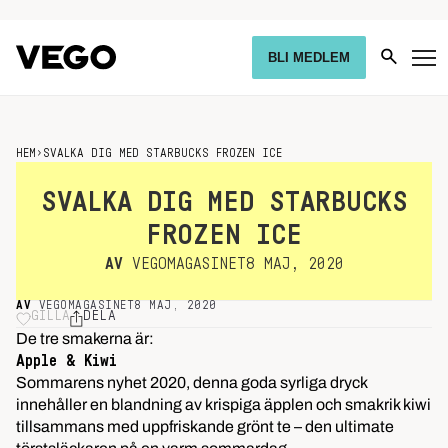
BLI MEDLEM
HEM
›
SVALKA DIG MED STARBUCKS FROZEN ICE
SVALKA DIG MED STARBUCKS
FROZEN ICE
AV
VEGOMAGASINET
8 MAJ, 2020
AV
VEGOMAGASINET
8 MAJ, 2020
GILLA
DELA
De tre smakerna är:
Apple & Kiwi
Sommarens nyhet 2020, denna goda syrliga dryck
innehåller en blandning av krispiga äpplen och smakrik kiwi
tillsammans med uppfriskande grönt te – den ultimate