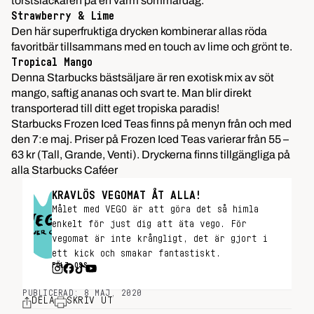
törstsläckaren på en varm sommardag.
Strawberry & Lime
Den här superfruktiga drycken kombinerar allas röda
favoritbär tillsammans med en touch av lime och grönt te.
Tropical Mango
Denna Starbucks bästsäljare är ren exotisk mix av söt
mango, saftig ananas och svart te. Man blir direkt
transporterad till ditt eget tropiska paradis!
Starbucks Frozen Iced Teas finns på menyn från och med
den 7:e maj. Priser på Frozen Iced Teas varierar från 55 –
63 kr (Tall, Grande, Venti). Dryckerna finns tillgängliga på
alla Starbucks Caféer
KRAVLÖS VEGOMAT ÅT ALLA!
Målet med VEGO är att göra det så himla
enkelt för just dig att äta vego. För
vegomat är inte krångligt, det är gjort i
ett kick och smakar fantastiskt.
FÖLJ OSS
PUBLICERAD: 8 MAJ, 2020
DELA
SKRIV UT