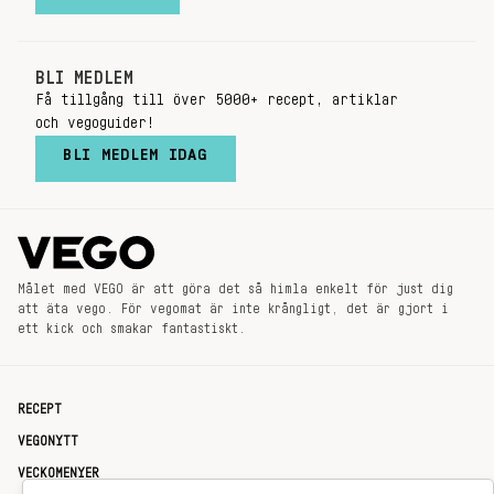
BLI MEDLEM
Få tillgång till över 5000+ recept, artiklar
och vegoguider!
BLI MEDLEM IDAG
Målet med VEGO är att göra det så himla enkelt för just dig
att äta vego. För vegomat är inte krångligt, det är gjort i
ett kick och smakar fantastiskt.
RECEPT
VEGONYTT
VECKOMENYER