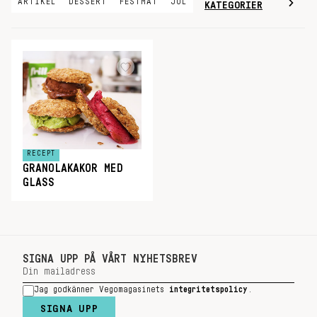
ARTIKEL
DESSERT
FESTMAT
JUL
KATEGORIER
RECEPT
GRANOLAKAKOR MED
GLASS
SIGNA UPP PÅ VÅRT NYHETSBREV
Jag godkänner Vegomagasinets
integritetspolicy
.
SIGNA UPP