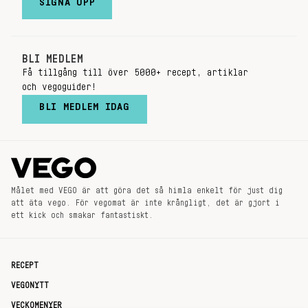
SIGNA UPP
BLI MEDLEM
Få tillgång till över 5000+ recept, artiklar
och vegoguider!
BLI MEDLEM IDAG
Målet med VEGO är att göra det så himla enkelt för just dig
att äta vego. För vegomat är inte krångligt, det är gjort i
ett kick och smakar fantastiskt.
RECEPT
VEGONYTT
VECKOMENYER