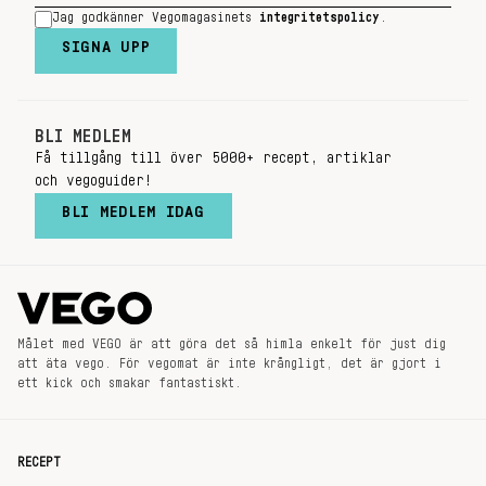
Jag godkänner Vegomagasinets
integritetspolicy
.
SIGNA UPP
BLI MEDLEM
Få tillgång till över 5000+ recept, artiklar
och vegoguider!
BLI MEDLEM IDAG
Målet med VEGO är att göra det så himla enkelt för just dig
att äta vego. För vegomat är inte krångligt, det är gjort i
ett kick och smakar fantastiskt.
RECEPT