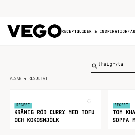
RECEPT
GUIDER & INSPIRATION
FÄ
Sök
på:
VISAR 4 RESULTAT
RECEPT
RECEPT
KRÄMIG RÖD CURRY MED TOFU
TOM KH
OCH KOKOSMJÖLK
SOPPA 