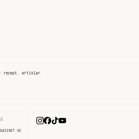
+ recept, artiklar
33
AGASINET.SE