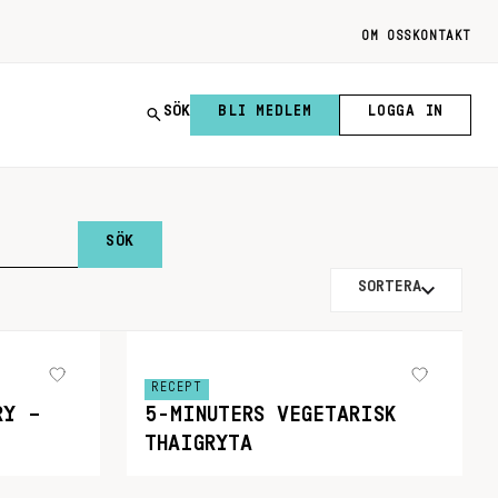
OM OSS
KONTAKT
SÖK
BLI MEDLEM
LOGGA IN
SORTERA
RECEPT
RY –
5-MINUTERS VEGETARISK
THAIGRYTA