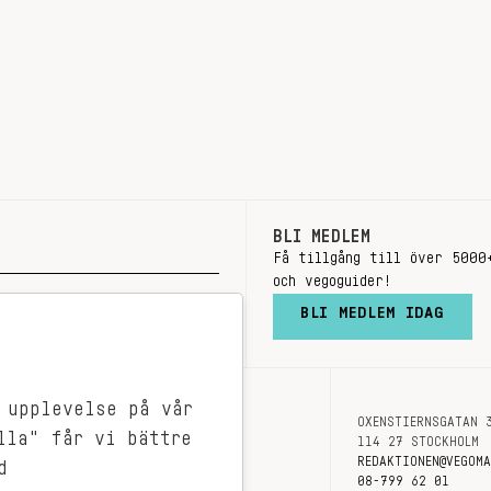
BLI MEDLEM
Få tillgång till över 5000
och vegoguider!
BLI MEDLEM IDAG
 upplevelse på vår
OXENSTIERNSGATAN 
OM OSS
lla" får vi bättre
114 27 STOCKHOLM
KONTAKT
REDAKTIONEN@VEGOM
d
08-799 62 01