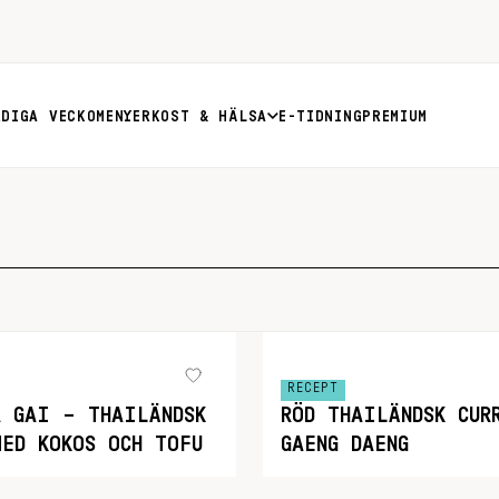
RDIGA VECKOMENYER
KOST & HÄLSA
E-TIDNING
PREMIUM
RECEPT
A GAI – THAILÄNDSK
RÖD THAILÄNDSK CUR
MED KOKOS OCH TOFU
GAENG DAENG