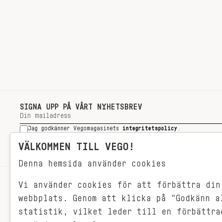
SIGNA UPP PÅ VÅRT NYHETSBREV
Jag godkänner Vegomagasinets
integritetspolicy
.
SIGNA UPP
VÄLKOMMEN TILL VEGO!
Denna hemsida använder cookies
Vi använder cookies för att förbättra din
RECEPT
webbplats. Genom att klicka på "Godkänn a
VEGONYTT
statistik, vilket leder till en förbättra
Målet med VEGO är att göra det så