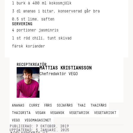
1
burk à 400 ml
kokosmjölk
3
dl
ananas i bitar, konserverad går bra
0.5
st
lime, saften
SERVERING
4
portioner
jasminris
1
st
röd chili, tunt skivad
färsk koriander
RECEPTKREATÖR
MATTIAS KRISTIANSSON
Chefredaktör VEGO
ANANAS
CURRY
FÄRS
SOJAFÄRS
THAI
THAIFÄRS
THAIGRYTA
VEGAN
VEGANSK
VEGETARISK
VEGETARISKT
VEGO
VEGOMAGASINET
PUBLICERAD: 7 OKTOBER, 2019
UPPDATERAD: 5 JANUARI, 2025