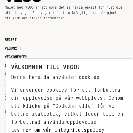
Målet med VEGO är att göra det så himla enkelt för just dig
att äta vego. För vegomat är inte krångligt, det är gjort i
ett kick och smakar fantastiskt.
RECEPT
VEGONYTT
VECKOMENYER
OM OSS
VÄLKOMMEN TILL VEGO!
KONTAKT
Denna hemsida använder cookies
Vi använder cookies för att förbättra
OXENSTIERNSGATAN 33
din upplevelse på vår webbplats. Genom
114 27 STOCKHOLM
att klicka på "Godkänn alla" får vi
REDAKTIONEN@VEGOMAGASINET.SE
08-799 62 01
bättre statistik, vilket leder till en
förbättrad användarupplevelse.
Läs mer om vår integritetspolicy