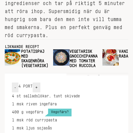
ingredienser och tar på riktigt 5 minuter
att röra ihop. Supersmidig när du är
hungrig som bara den men inte vill tumma
med smakerna. Plus en perfekt genväg med
röd currypasta.
LIKNANDE RECEPT
POTATISPAJ
VEGETARISK
VANILJ
MED
GNOCCHIPANNA
RABARB
SKAGENRÖRA
MED TOMATER
(VEGETARISK)
OCH RUCCOLA
INGREDIENSER
GÖR SÅ HÄR
4
PORT
-
+
4
st
salladslökar, tunt skivade
1
msk
riven ingefära
Vegofärs?
400
g
vegofärs
1
msk
röd currypasta
1
msk
ljus sojasås