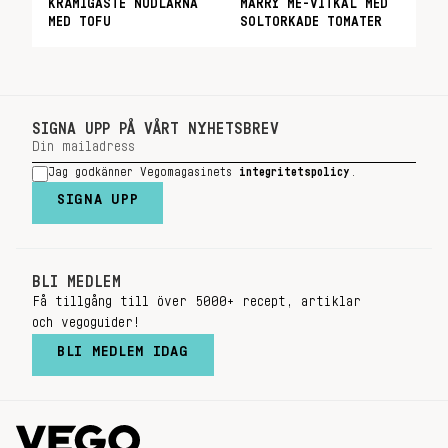
KRÄMIGASTE NUDLARNA
MARRY ME-VITKÅL MED
MED TOFU
SOLTORKADE TOMATER
SIGNA UPP PÅ VÅRT NYHETSBREV
Jag godkänner Vegomagasinets
integritetspolicy
.
SIGNA UPP
BLI MEDLEM
Få tillgång till över 5000+ recept, artiklar
och vegoguider!
BLI MEDLEM IDAG