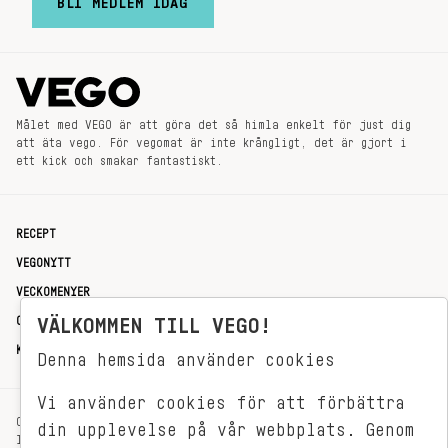
BLI MEDLEM IDAG
Målet med VEGO är att göra det så himla enkelt för just dig
att äta vego. För vegomat är inte krångligt, det är gjort i
ett kick och smakar fantastiskt.
RECEPT
VEGONYTT
VECKOMENYER
OM OSS
VÄLKOMMEN TILL VEGO!
KONTAKT
Denna hemsida använder cookies
Vi använder cookies för att förbättra
OXENSTIERNSGATAN 33
din upplevelse på vår webbplats. Genom
114 27 STOCKHOLM