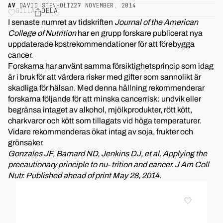
AV
DAVID STENHOLTZ
27 NOVEMBER, 2014
GILLA
DELA
I senaste numret av tidskriften
Journal of the American
College of Nutrition
har en grupp forskare publicerat nya
uppdaterade kostrekommendationer för att förebygga
cancer.
Forskarna har använt samma försiktighetsprincip som idag
är i bruk för att värdera risker med gifter som sannolikt är
skadliga för hälsan. Med denna hållning rekommenderar
forskarna följande för att minska cancerrisk: undvik eller
begränsa intaget av
alkohol
, mjölkprodukter, rött kött,
charkvaror och kött som tillagats vid höga temperaturer.
Vidare rekommenderas ökat intag av
soja
, frukter och
grönsaker.
Gonzales JF, Barnard ND, Jenkins DJ, et al. Applying the
precautionary principle to nu- trition and cancer. J Am Coll
Nutr. Published ahead of print May 28, 2014.