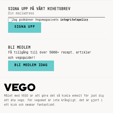
SIGNA UPP PÅ VÅRT NYHETSBREV
Jag godkänner Vegomagasinets
integritetspolicy
.
SIGNA UPP
BLI MEDLEM
Få tillgång till över 5000+ recept, artiklar
och vegoguider!
BLI MEDLEM IDAG
Målet med VEGO är att göra det så himla enkelt för just dig
att äta vego. För vegomat är inte krångligt, det är gjort i
ett kick och smakar fantastiskt.