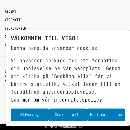
RECEPT
VEGONYTT
VECKOMENYER
OM OSS
VÄLKOMMEN TILL VEGO!
KONTAKT
Denna hemsida använder cookies
Vi använder cookies för att förbättra
OXENSTIERNSGATAN 33
din upplevelse på vår webbplats. Genom
114 27 STOCKHOLM
att klicka på "Godkänn alla" får vi
REDAKTIONEN@VEGOMAGASINET.SE
08-799 62 01
bättre statistik, vilket leder till en
förbättrad användarupplevelse.
Läs mer om vår integritetspolicy
Nödvändiga
Godkänn alla
Hantera cookies
© 2026 VEGOMAGASINET