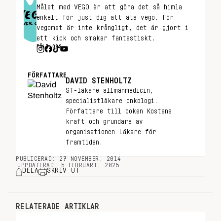
Målet med VEGO är att göra det så himla
enkelt för just dig att äta vego. För
vegomat är inte krångligt, det är gjort i
ett kick och smakar fantastiskt.
FÖLJ OSS
FÖRFATTARE
DAVID STENHOLTZ
ST-läkare allmänmedicin,
specialistläkare onkologi.
Författare till boken Kostens
kraft och grundare av
organisationen Läkare för
framtiden.
PUBLICERAD: 27 NOVEMBER, 2014
UPPDATERAD: 5 FEBRUARI, 2025
DELA
SKRIV UT
RELATERADE ARTIKLAR