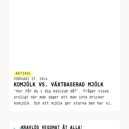
ARTIKEL
FEBRUARI 27, 2014
KOMJÖLK VS. VÄXTBASERAD MJÖLK
”Hur får du i dig kalcium då?”, frågar vissa
oroligt när man säger att man inte dricker
komjölk. Och att mjölk ger starka ben har vi
alla fått inpräntat i huvudet sedan dagis. Men
är komjölk verkligen en mirakeldryck? Vi lät
vår nutritionist Pernilla Berg reda ut all
KRAVLÖS VEGOMAT ÅT ALLA!
forskning och myter kring den heliga drycken.