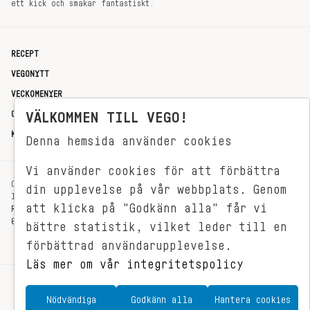
ett kick och smakar fantastiskt.
RECEPT
VEGONYTT
VECKOMENYER
VÄLKOMMEN TILL VEGO!
OM OSS
KONTAKT
Denna hemsida använder cookies
Vi använder cookies för att förbättra
OXENSTIERNSGATAN 33
din upplevelse på vår webbplats. Genom
114 27 STOCKHOLM
att klicka på "Godkänn alla" får vi
REDAKTIONEN@VEGOMAGASINET.SE
08-799 62 01
bättre statistik, vilket leder till en
förbättrad användarupplevelse.
Läs mer om vår integritetspolicy
Nödvändiga
Godkänn alla
Hantera cookies