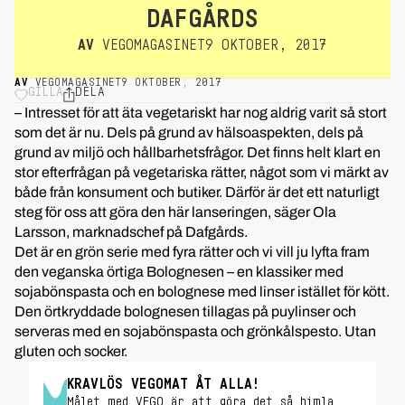
DAFGÅRDS
AV
VEGOMAGASINET
9 OKTOBER, 2017
AV
VEGOMAGASINET
9 OKTOBER, 2017
GILLA
DELA
– Intresset för att äta vegetariskt har nog aldrig varit så stort
som det är nu. Dels på grund av hälsoaspekten, dels på
grund av miljö och hållbarhetsfrågor. Det finns helt klart en
stor efterfrågan på vegetariska rätter, något som vi märkt av
både från konsument och butiker. Därför är det ett naturligt
steg för oss att göra den här lanseringen, säger Ola
Larsson, marknadschef på Dafgårds.
Det är en grön serie med fyra rätter och vi vill ju lyfta fram
den veganska örtiga Bolognesen – en klassiker med
sojabönspasta och en bolognese med linser istället för kött.
Den örtkryddade bolognesen tillagas på puylinser och
serveras med en sojabönspasta och grönkålspesto. Utan
gluten och socker.
KRAVLÖS VEGOMAT ÅT ALLA!
Målet med VEGO är att göra det så himla