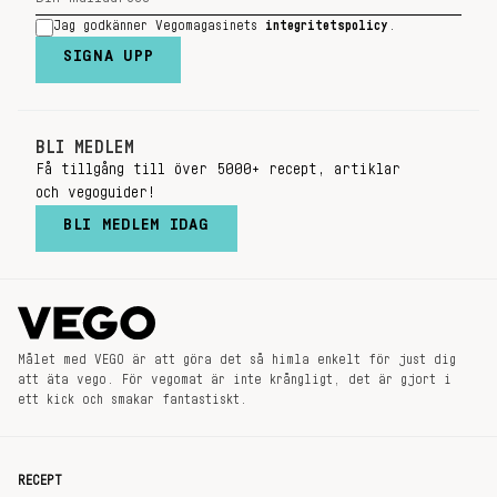
Jag godkänner Vegomagasinets
integritetspolicy
.
SIGNA UPP
BLI MEDLEM
Få tillgång till över 5000+ recept, artiklar
och vegoguider!
BLI MEDLEM IDAG
Målet med VEGO är att göra det så himla enkelt för just dig
att äta vego. För vegomat är inte krångligt, det är gjort i
ett kick och smakar fantastiskt.
RECEPT