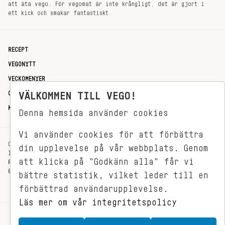
att äta vego. För vegomat är inte krångligt, det är gjort i
ett kick och smakar fantastiskt.
RECEPT
VEGONYTT
VECKOMENYER
VÄLKOMMEN TILL VEGO!
OM OSS
KONTAKT
Denna hemsida använder cookies
Vi använder cookies för att förbättra
OXENSTIERNSGATAN 33
din upplevelse på vår webbplats. Genom
114 27 STOCKHOLM
att klicka på "Godkänn alla" får vi
REDAKTIONEN@VEGOMAGASINET.SE
08-799 62 01
bättre statistik, vilket leder till en
förbättrad användarupplevelse.
Läs mer om vår integritetspolicy