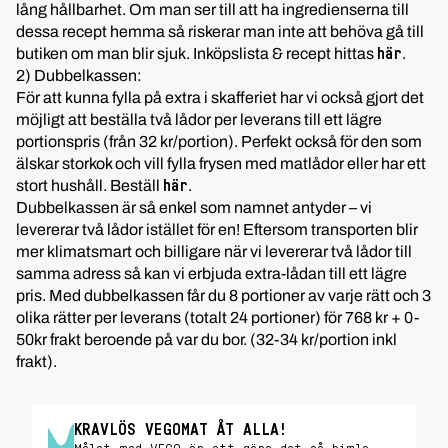
lång hållbarhet. Om man ser till att ha ingredienserna till
dessa recept hemma så riskerar man inte att behöva gå till
butiken om man blir sjuk. Inköpslista & recept hittas
.
här
2) Dubbelkassen:
För att kunna fylla på extra i skafferiet har vi också gjort det
möjligt att beställa två lådor per leverans till ett lägre
portionspris (från 32 kr/portion). Perfekt också för den som
älskar storkok och vill fylla frysen med matlådor eller har ett
stort hushåll. Beställ
.
här
Dubbelkassen är så enkel som namnet antyder – vi
levererar två lådor istället för en! Eftersom transporten blir
mer klimatsmart och billigare när vi levererar två lådor till
samma adress så kan vi erbjuda extra-lådan till ett lägre
pris. Med dubbelkassen får du 8 portioner av varje rätt och 3
olika rätter per leverans (totalt 24 portioner) för 768 kr + 0-
50kr frakt beroende på var du bor. (32-34 kr/portion inkl
frakt).
KRAVLÖS VEGOMAT ÅT ALLA!