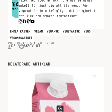
Målet med VEGO är att göra det så himla
enkelt för just dig att äta vego. För
vegomat är inte krångligt, det är gjort i
ett kick och smakar fantastiskt.
FÖLJ OSS
ENKLA KASSEN
VEGAN
VEGANSK
VEGETARISK
VEGO
VEGOMAGASINET
PUBLICERAD: 5 APRIL, 2020
DELA
SKRIV UT
RELATERADE ARTIKLAR