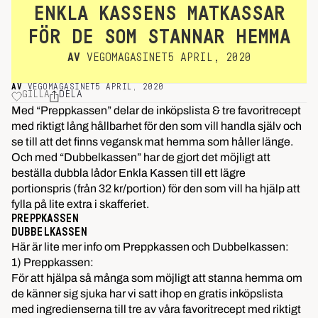
ENKLA KASSENS MATKASSAR
FÖR DE SOM STANNAR HEMMA
AV
VEGOMAGASINET
5 APRIL, 2020
AV
VEGOMAGASINET
5 APRIL, 2020
GILLA
DELA
Med “Preppkassen” delar de inköpslista & tre favoritrecept
med riktigt lång hållbarhet för den som vill handla själv och
se till att det finns vegansk mat hemma som håller länge.
Och med “Dubbelkassen” har de gjort det möjligt att
beställa dubbla lådor Enkla Kassen till ett lägre
portionspris (från 32 kr/portion) för den som vill ha hjälp att
fylla på lite extra i skafferiet.
PREPPKASSEN
DUBBELKASSEN
Här är lite mer info om Preppkassen och Dubbelkassen:
1) Preppkassen:
För att hjälpa så många som möjligt att stanna hemma om
de känner sig sjuka har vi satt ihop en gratis inköpslista
med ingredienserna till tre av våra favoritrecept med riktigt