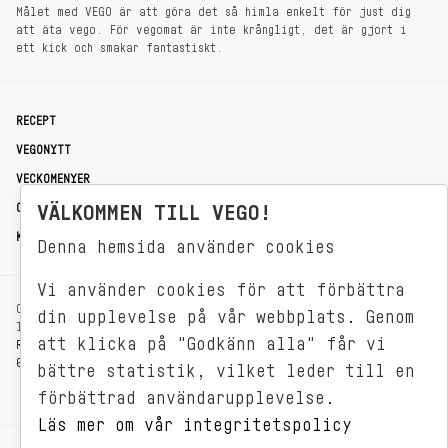
Målet med VEGO är att göra det så himla enkelt för just dig
att äta vego. För vegomat är inte krångligt, det är gjort i
ett kick och smakar fantastiskt.
RECEPT
VEGONYTT
VECKOMENYER
VÄLKOMMEN TILL VEGO!
OM OSS
KONTAKT
Denna hemsida använder cookies
Vi använder cookies för att förbättra
OXENSTIERNSGATAN 33
din upplevelse på vår webbplats. Genom
114 27 STOCKHOLM
att klicka på "Godkänn alla" får vi
REDAKTIONEN@VEGOMAGASINET.SE
08-799 62 01
bättre statistik, vilket leder till en
förbättrad användarupplevelse.
Läs mer om vår integritetspolicy