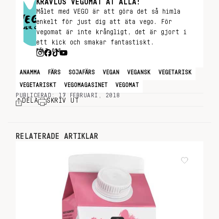
KRAVLÖS VEGOMAT ÅT ALLA!
Målet med VEGO är att göra det så himla
enkelt för just dig att äta vego. För
vegomat är inte krångligt, det är gjort i
ett kick och smakar fantastiskt.
FÖLJ OSS
ANAMMA
FÄRS
SOJAFÄRS
VEGAN
VEGANSK
VEGETARISK
VEGETARISKT
VEGOMAGASINET
VEGOMAT
PUBLICERAD: 17 FEBRUARI, 2018
DELA
SKRIV UT
RELATERADE ARTIKLAR