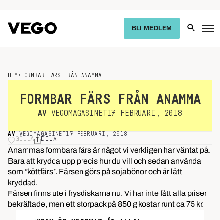
BLI MEDLEM
HEM
›
FORMBAR FÄRS FRÅN ANAMMA
FORMBAR FÄRS FRÅN ANAMMA
AV
VEGOMAGASINET
17 FEBRUARI, 2018
AV
VEGOMAGASINET
17 FEBRUARI, 2018
GILLA
DELA
Anammas formbara färs är något vi verkligen har väntat på.
Bara att krydda upp precis hur du vill och sedan använda
som ”köttfärs”. Färsen görs på sojabönor och är lätt
kryddad.
Färsen finns ute i frysdiskarna nu. Vi har inte fått alla priser
bekräftade, men ett storpack på 850 g kostar runt ca 75 kr.