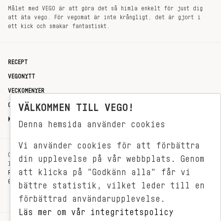
Målet med VEGO är att göra det så himla enkelt för just dig
att äta vego. För vegomat är inte krångligt, det är gjort i
ett kick och smakar fantastiskt.
RECEPT
VEGONYTT
VECKOMENYER
OM OSS
VÄLKOMMEN TILL VEGO!
KONTAKT
Denna hemsida använder cookies
Vi använder cookies för att förbättra
OXENSTIERNSGATAN 33
din upplevelse på vår webbplats. Genom
114 27 STOCKHOLM
att klicka på "Godkänn alla" får vi
REDAKTIONEN@VEGOMAGASINET.SE
08-799 62 01
bättre statistik, vilket leder till en
förbättrad användarupplevelse.
Läs mer om vår integritetspolicy