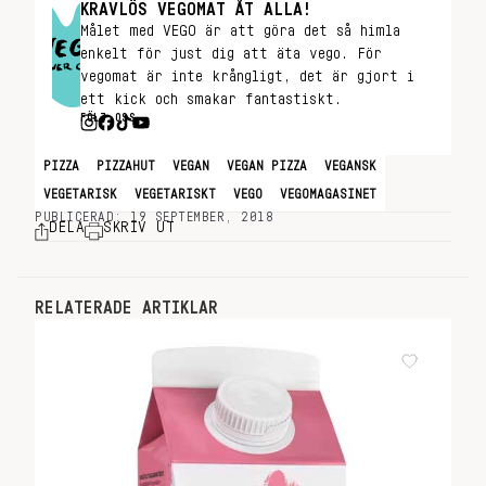
KRAVLÖS VEGOMAT ÅT ALLA!
Målet med VEGO är att göra det så himla
enkelt för just dig att äta vego. För
vegomat är inte krångligt, det är gjort i
ett kick och smakar fantastiskt.
FÖLJ OSS
PIZZA
PIZZAHUT
VEGAN
VEGAN PIZZA
VEGANSK
VEGETARISK
VEGETARISKT
VEGO
VEGOMAGASINET
PUBLICERAD: 19 SEPTEMBER, 2018
DELA
SKRIV UT
RELATERADE ARTIKLAR