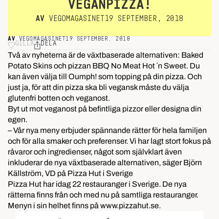
VEGANPIZZA!
AV
VEGOMAGASINET
19 SEPTEMBER, 2018
AV
VEGOMAGASINET
19 SEPTEMBER, 2018
GILLA
DELA
Två av nyheterna är de växtbaserade alternativen: Baked
Potato Skins och pizzan BBQ No Meat Hot ´n Sweet. Du
kan även välja till Oumph! som topping på din pizza. Och
just ja, för att din pizza ska bli vegansk måste du välja
glutenfri botten och veganost.
Byt ut mot veganost på befintliga pizzor eller designa din
egen.
– Vår nya meny erbjuder spännande rätter för hela familjen
och för alla smaker och preferenser. Vi har lagt stort fokus på
råvaror och ingredienser, något som självklart även
inkluderar de nya växtbaserade alternativen, säger Björn
Källström, VD på Pizza Hut i Sverige
Pizza Hut har idag 22 restauranger i Sverige. De nya
rätterna finns från och med nu på samtliga restauranger.
Menyn i sin helhet finns på www.pizzahut.se.