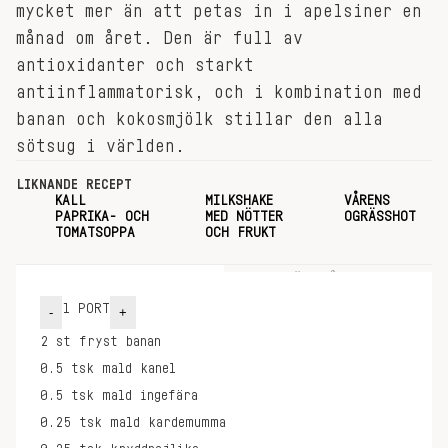
mycket mer än att petas in i apelsiner en
månad om året. Den är full av
antioxidanter och starkt
antiinflammatorisk, och i kombination med
banan och kokosmjölk stillar den alla
sötsug i världen.
LIKNANDE RECEPT
KALL
MILKSHAKE
VÅRENS
PAPRIKA- OCH
MED NÖTTER
OGRÄSSHOT
TOMATSOPPA
OCH FRUKT
INGREDIENSER
GÖR SÅ HÄR
1
PORT
-
+
2
st
fryst banan
0.5
tsk
mald kanel
0.5
tsk
mald ingefära
0.25
tsk
mald kardemumma