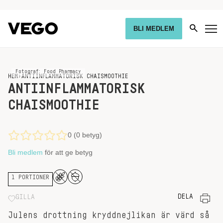
BLI MEDLEM
Fotograf: Food Pharmacy
HEM
›
ANTIINFLAMMATORISK CHAISMOOTHIE
ANTIINFLAMMATORISK
CHAISMOOTHIE
0 (0 betyg)
Bli medlem
för att ge betyg
1 PORTIONER
DELA
GILLA
Julens drottning kryddnejlikan är värd så