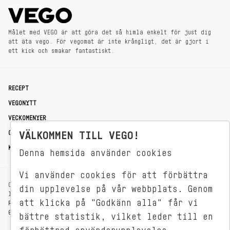
Målet med VEGO är att göra det så himla enkelt för just dig
att äta vego. För vegomat är inte krångligt, det är gjort i
ett kick och smakar fantastiskt.
RECEPT
VEGONYTT
VECKOMENYER
OM OSS
VÄLKOMMEN TILL VEGO!
KONTAKT
Denna hemsida använder cookies
Vi använder cookies för att förbättra
OXENSTIERNSGATAN 33
din upplevelse på vår webbplats. Genom
114 27 STOCKHOLM
att klicka på "Godkänn alla" får vi
REDAKTIONEN@VEGOMAGASINET.SE
08-799 62 01
bättre statistik, vilket leder till en