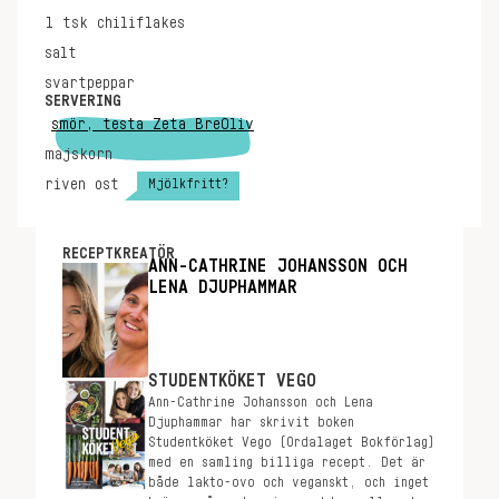
1
tsk
chiliflakes
salt
svartpeppar
SERVERING
smör, testa Zeta BreOliv
majskorn
Mjölkfritt?
riven ost
RECEPTKREATÖR
ANN-CATHRINE JOHANSSON OCH
LENA DJUPHAMMAR
STUDENTKÖKET VEGO
Ann-Cathrine Johansson och Lena
Djuphammar har skrivit boken
Studentköket Vego (Ordalaget Bokförlag)
med en samling billiga recept. Det är
både lakto-ovo och veganskt, och inget