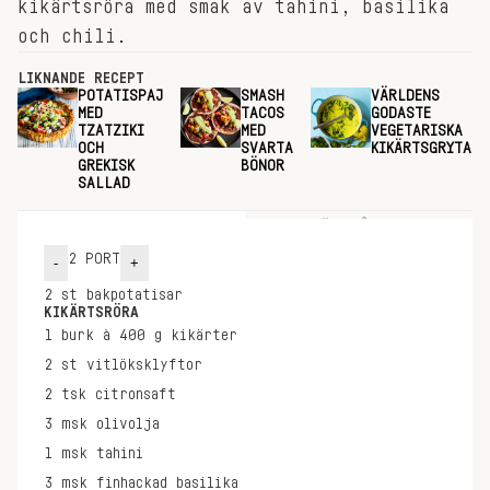
kikärtsröra med smak av tahini, basilika
och chili.
LIKNANDE RECEPT
POTATISPAJ
SMASH
VÄRLDENS
MED
TACOS
GODASTE
TZATZIKI
MED
VEGETARISKA
OCH
SVARTA
KIKÄRTSGRYTA
GREKISK
BÖNOR
SALLAD
INGREDIENSER
GÖR SÅ HÄR
2
PORT
-
+
2
st
bakpotatisar
KIKÄRTSRÖRA
1
burk à 400 g
kikärter
2
st
vitlöksklyftor
2
tsk
citronsaft
3
msk
olivolja
1
msk
tahini
3
msk
finhackad basilika