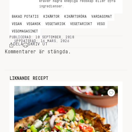
kräver några knepiga redskap eller dyra
ingredienser.
BAKAD POTATIS
KIKÄRTOR
KIKÄRTSRÖRA
VARDAGSMAT
VEGAN
VEGANSK
VEGETARISK
VEGETARISKT
VEGO
VEGOMAGASINET
PUBLICERAD: 10 SEPTEMBER, 2018
UPPDATERAD: 16 MARS, 2026
DELA
SKRIV UT
Kommentarer är stängda.
LIKNANDE RECEPT