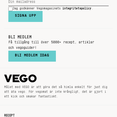
Jag godkänner Vegomagasinets
integritetspolicy
.
SIGNA UPP
BLI MEDLEM
Få tillgång till över 5000+ recept, artiklar
och vegoguider!
BLI MEDLEM IDAG
Målet med VEGO är att göra det så himla enkelt för just dig
att äta vego. För vegomat är inte krångligt, det är gjort i
ett kick och smakar fantastiskt.
RECEPT