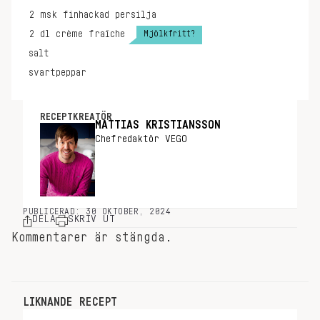
2
msk
finhackad persilja
Mjölkfritt?
2
dl
crème fraîche
salt
svartpeppar
RECEPTKREATÖR
MATTIAS KRISTIANSSON
Chefredaktör VEGO
PUBLICERAD: 30 OKTOBER, 2024
DELA
SKRIV UT
Kommentarer är stängda.
LIKNANDE RECEPT