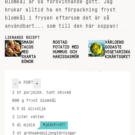
Blomkål är så försvinnande gott. Jag
brukar alltid ha en förpackning fryst
blomkål i frysen eftersom det är så
användbart... som till den här soppan!
LIKNANDE RECEPT
SMASH
ROSTAD
VÄRLDENS
TACOS
POTATIS MED
GODASTE
MED
HUMMUS OCH
VEGETARISKA
SVARTA
HARISSASMÖR
KIKÄRTSGRYTA
BÖNOR
INGREDIENSER
GÖR SÅ HÄR
4
PORT
-
+
2
st
purjolök, tunt skivad
800
g
fryst blomkål
0.5
dl
olivolja
2
liter
vatten
Mjölkfritt?
5
dl
mjölk
3
st
grönsaksbuljongtärningar