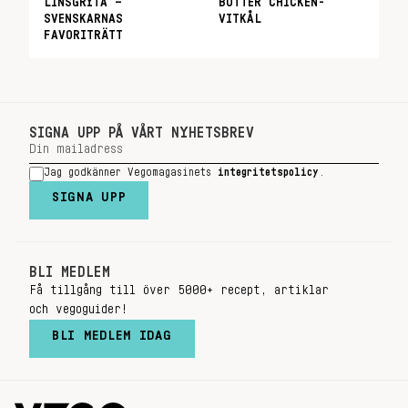
LINSGRYTA –
BUTTER CHICKEN-
SVENSKARNAS
VITKÅL
FAVORITRÄTT
SIGNA UPP PÅ VÅRT NYHETSBREV
Jag godkänner Vegomagasinets
integritetspolicy
.
SIGNA UPP
BLI MEDLEM
Få tillgång till över 5000+ recept, artiklar
och vegoguider!
BLI MEDLEM IDAG