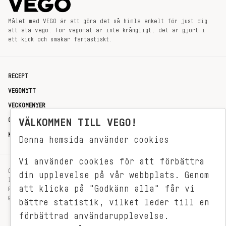
Målet med VEGO är att göra det så himla enkelt för just dig
att äta vego. För vegomat är inte krångligt, det är gjort i
ett kick och smakar fantastiskt.
RECEPT
VEGONYTT
VECKOMENYER
OM OSS
VÄLKOMMEN TILL VEGO!
KONTAKT
Denna hemsida använder cookies
Vi använder cookies för att förbättra
OXENSTIERNSGATAN 33
din upplevelse på vår webbplats. Genom
114 27 STOCKHOLM
att klicka på "Godkänn alla" får vi
REDAKTIONEN@VEGOMAGASINET.SE
08-799 62 01
bättre statistik, vilket leder till en
förbättrad användarupplevelse.