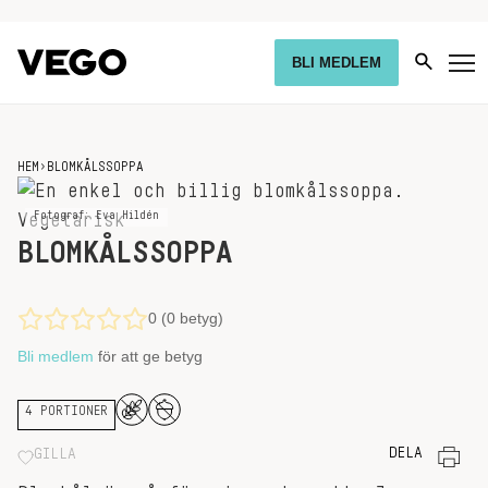
BLI MEDLEM
HEM
›
BLOMKÅLSSOPPA
Fotograf: Eva Hildén
BLOMKÅLSSOPPA
0 (0 betyg)
Bli medlem
för att ge betyg
4 PORTIONER
DELA
GILLA