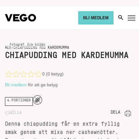
BLI MEDLEM
Fotograf: Eva hildén
HEM
›
CHIAPUDDING MED KARDEMUMMA
CHIAPUDDING MED KARDEMUMMA
0 (0 betyg)
Bli medlem
för att ge betyg
4 PORTIONER
DELA
GILLA
Denna chiapudding får en extra fyllig
smak genom att mixa ner cashewnötter.