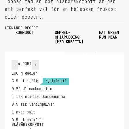
Toppad med en söt blåbärskompott är den
ett perfekt val för en hälsosam frukost
eller dessert.
LIKNANDE RECEPT
KORNGRÖT
SEMMEL-
EAT GREEN
CHIAPUDDING
RUN MEAN
(MED KREATIN)
INGREDIENSER
GÖR SÅ HÄR
4
PORT
-
+
100
g
dadlar
Mjölkfritt?
3.5
dl
mjölk
0.75
dl
cashewnötter
1
tsk
mortlad kardemumma
0.5
tsk
vaniljpulver
1
nypa
salt
0.5
dl
chiafrön
BLÅBÄRSKOMPOTT