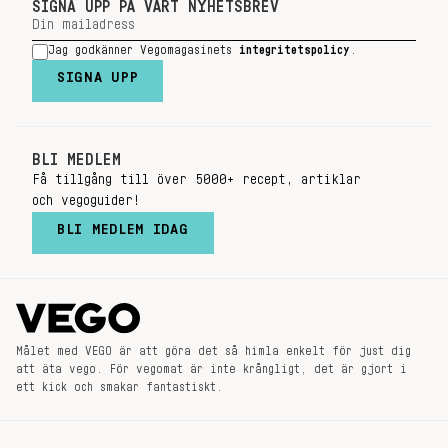
SIGNA UPP PÅ VÅRT NYHETSBREV
Jag godkänner Vegomagasinets
integritetspolicy
.
SIGNA UPP
BLI MEDLEM
Få tillgång till över 5000+ recept, artiklar
och vegoguider!
BLI MEDLEM IDAG
Målet med VEGO är att göra det så himla enkelt för just dig
att äta vego. För vegomat är inte krångligt, det är gjort i
ett kick och smakar fantastiskt.