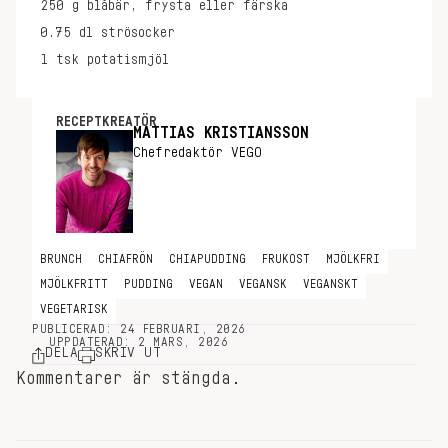
250
g
blåbär, frysta eller färska
0.75
dl
strösocker
1
tsk
potatismjöl
RECEPTKREATÖR
MATTIAS KRISTIANSSON
Chefredaktör VEGO
BRUNCH
CHIAFRÖN
CHIAPUDDING
FRUKOST
MJÖLKFRI
MJÖLKFRITT
PUDDING
VEGAN
VEGANSK
VEGANSKT
VEGETARISK
PUBLICERAD: 24 FEBRUARI, 2026
UPPDATERAD: 2 MARS, 2026
DELA
SKRIV UT
Kommentarer är stängda.