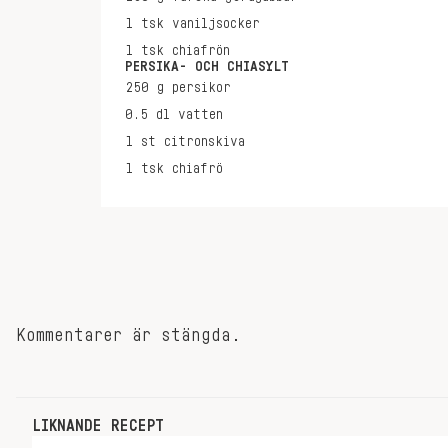
1
tsk
vaniljsocker
1
tsk
chiafrön
PERSIKA- OCH CHIASYLT
250
g
persikor
0.5
dl
vatten
1
st
citronskiva
1
tsk
chiafrö
Kommentarer är stängda.
LIKNANDE RECEPT