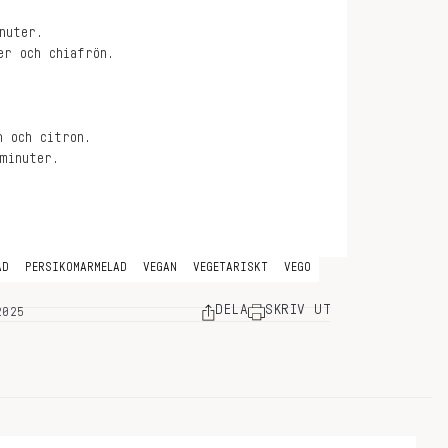
nuter.
er och chiafrön.
n och citron.
minuter.
AD
PERSIKOMARMELAD
VEGAN
VEGETARISKT
VEGO
DELA
SKRIV UT
2025