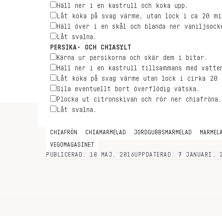
Häll ner i en kastrull och koka upp.
Låt koka på svag värme, utan lock i ca 20 mi
Häll över i en skål och blanda ner vaniljsock
Låt svalna.
PERSIKA- OCH CHIASYLT
Kärna ur persikorna och skär dem i bitar.
Häll ner i en kastrull tillsammans med vatte
Låt koka på svag värme utan lock i cirka 20 
Sila eventuellt bort överflödig vätska.
Plocka ut citronskivan och rör ner chiafröna.
Låt svalna.
CHIAFRÖN
CHIAMARMELAD
JORDGUBBSMARMELAD
MARMEL
VEGOMAGASINET
PUBLICERAD: 18 MAJ, 2016
UPPDATERAD: 7 JANUARI, 