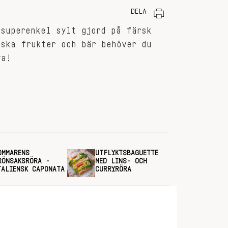
DELA
 superenkel sylt gjord på färsk
rska frukter och bär behöver du
va!
OMMARENS
UTFLYKTSBAGUETTE
RÖNSAKSRÖRA -
MED LINS- OCH
TALIENSK CAPONATA
CURRYRÖRA