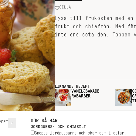
GILLA
Lyxa till frukosten med en
frukt och chiafrön. Med fä
inte ens söta den. Toppen 
LIKNANDE RECEPT
VANILJBAKADE
S
RABARBER
G
I
GÖR SÅ HÄR
ORT
+
JORDGUBBS- OCH CHIASYLT
Snoppa jordgubbarna och skär dem i delar.