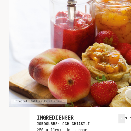
Fotograf: Mattias Kristiansson
INGREDIENSER
4
P
-
JORDGUBBS- OCH CHIASYLT
250
g
färska jordgubbar