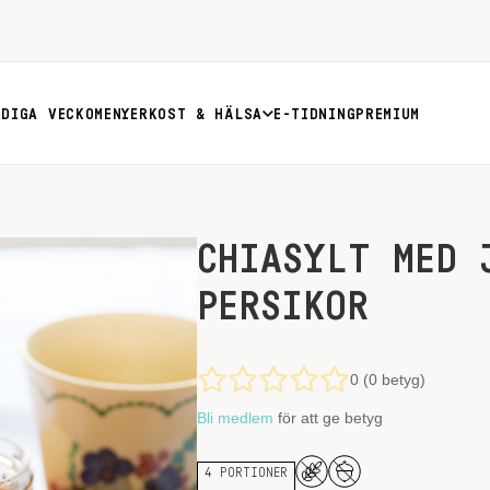
RDIGA VECKOMENYER
KOST & HÄLSA
E-TIDNING
PREMIUM
CHIASYLT MED 
PERSIKOR
0 (0 betyg)
Bli medlem
för att ge betyg
4 PORTIONER