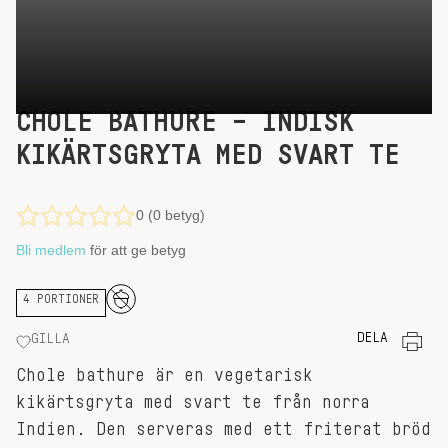
CHOLE BATHURE – INDISK
KIKÄRTSGRYTA MED SVART TE
0 (0 betyg)
Bli medlem
för att ge betyg
4 PORTIONER
DELA
GILLA
Chole bathure är en vegetarisk
kikärtsgryta med svart te från norra
Indien. Den serveras med ett friterat bröd