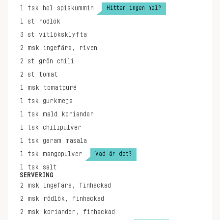
Hittar ingen hel?
1
tsk
hel spiskummin
1
st
rödlök
3
st
vitlöksklyfta
2
msk
ingefära, riven
2
st
grön chili
2
st
tomat
1
msk
tomatpuré
1
tsk
gurkmeja
1
tsk
mald koriander
1
tsk
chilipulver
1
tsk
garam masala
Vad är det?
1
tsk
mangopulver
1
tsk
salt
SERVERING
2
msk
ingefära, finhackad
2
msk
rödlök, finhackad
2
msk
koriander, finhackad