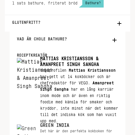
Bathure?
1
sats
bathure, friterat bröd
GLUTENFRITT?
Servera utan bröd eller med ris istället.
VAD ÄR CHOLE BATHURE?
Chole är en Punjabi-klassiker och bland det
godaste vi båda vet. Chole betyder kikärtor
RECEPTKREATÖR
MATTIAS KRISTIANSSON &
och även om du kanske tycker att det låter
AMANPREET SINGH SANGHA
jobbigt så ligger hela hemligheten i att du
Vegoprofilen
Mattias Kristiansson
kokar kikärtorna själv med te och kryddor.
har gett ut 14 kokböcker och är
Det är det som ger dem den mörka färgen och
chefredaktör för VEGO.
Amanpreet
den mustiga smaken. Chole kan serveras med
Singh Sangha
har en lång karriär
ris eller roti/chapati, men klassikern är med
inom mode och är även en riktig
bhatura. Säg chole bhature till någon från
foodie med känsla för smaker och
Punjab och det kommer att glittra i deras
kryddor, inte minst när det kommer
ögon.
till det indiska kök som han vuxit
Recept på bathure hittar du här.
upp med.
GREEN INDIA
Det här är den perfekta kokboken för