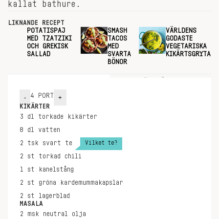
kallat bathure.
LIKNANDE RECEPT
POTATISPAJ
SMASH
VÄRLDENS
MED TZATZIKI
TACOS
GODASTE
OCH GREKISK
MED
VEGETARISKA
SALLAD
SVARTA
KIKÄRTSGRYTA
BÖNOR
INGREDIENSER
GÖR SÅ HÄR
4
PORT
-
+
KIKÄRTER
3
dl
torkade kikärter
8
dl
vatten
Vilket te?
2
tsk
svart te
2
st
torkad chili
1
st
kanelstång
2
st
gröna kardemummakapslar
2
st
lagerblad
MASALA
2
msk
neutral olja