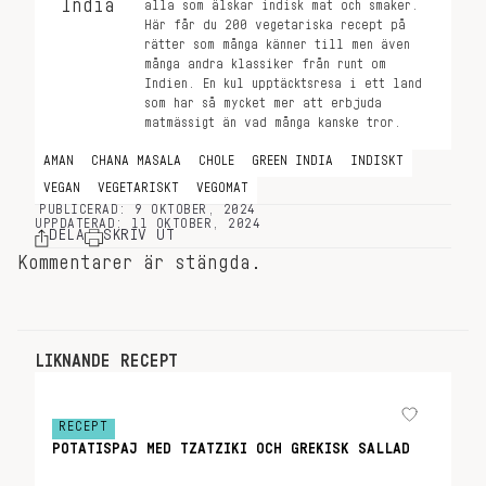
alla som älskar indisk mat och smaker.
Här får du 200 vegetariska recept på
rätter som många känner till men även
många andra klassiker från runt om
Indien. En kul upptäcktsresa i ett land
som har så mycket mer att erbjuda
matmässigt än vad många kanske tror.
AMAN
CHANA MASALA
CHOLE
GREEN INDIA
INDISKT
VEGAN
VEGETARISKT
VEGOMAT
PUBLICERAD: 9 OKTOBER, 2024
UPPDATERAD: 11 OKTOBER, 2024
DELA
SKRIV UT
Kommentarer är stängda.
LIKNANDE RECEPT
RECEPT
POTATISPAJ MED TZATZIKI OCH GREKISK SALLAD