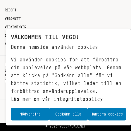
RECEPT
VEGONYTT
VECKOMENYER
OM OSS
VÄLKOMMEN TILL VEGO!
KONTAKT
Denna hemsida använder cookies
Vi använder cookies för att förbättra
OXENSTIERNSGATAN 33
din upplevelse på vår webbplats. Genom
114 27 STOCKHOLM
att klicka på "Godkänn alla" får vi
REDAKTIONEN@VEGOMAGASINET.SE
08-799 62 01
bättre statistik, vilket leder till en
förbättrad användarupplevelse.
Läs mer om vår integritetspolicy
Nödvändiga
Godkänn alla
Hantera cookies
© 2026 VEGOMAGASINET