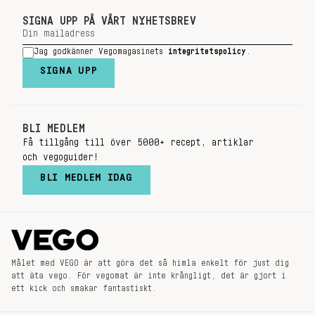
SIGNA UPP PÅ VÅRT NYHETSBREV
Jag godkänner Vegomagasinets
integritetspolicy
.
SIGNA UPP
BLI MEDLEM
Få tillgång till över 5000+ recept, artiklar
och vegoguider!
BLI MEDLEM IDAG
Målet med VEGO är att göra det så himla enkelt för just dig
att äta vego. För vegomat är inte krångligt, det är gjort i
ett kick och smakar fantastiskt.