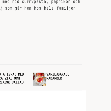
 med röd currypasta, paprikor och
j som går hem hos hela familjen.
OTATISPAJ MED
VANILJBAKADE
ZATZIKI OCH
RABARBER
REKISK SALLAD