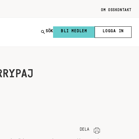
OM OSS
KONTAKT
SÖK
BLI MEDLEM
LOGGA IN
RRYPAJ
DELA