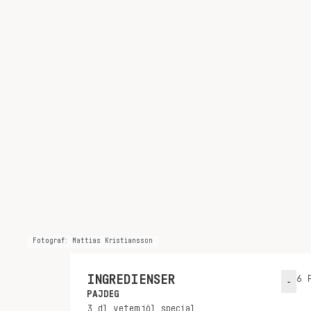
Fotograf: Mattias Kristiansson
INGREDIENSER
6
P
-
PAJDEG
3
dl
vetemjöl special