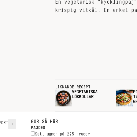
En vegetarisk "kycklingpaj"
krispig vitkål. En enkel pa
LIKNANDE RECEPT
VEGETARISKA
P
LÖKBOLLAR
T
G
GÖR SÅ HÄR
ORT
+
PAJDEG
Sätt ugnen på 225 grader.