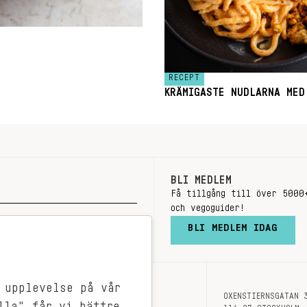
RECEPT
KRÄMIGASTE NUDLARNA MED
BLI MEDLEM
Få tillgång till över 5000
och vegoguider!
BLI MEDLEM IDAG
 upplevelse på vår
OXENSTIERNSGATAN 
OM OSS
lla" får vi bättre