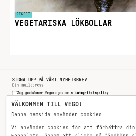
RECEPT
VEGETARISKA LÖKBOLLAR
SIGNA UPP PÅ VÅRT NYHETSBREV
Jag godkänner Vegomagasinets
integritetspolicy
.
SIGNA UPP
VÄLKOMMEN TILL VEGO!
Denna hemsida använder cookies
Vi använder cookies för att förbättra din
RECEPT
webbplats. Genom att klicka på "Godkänn a