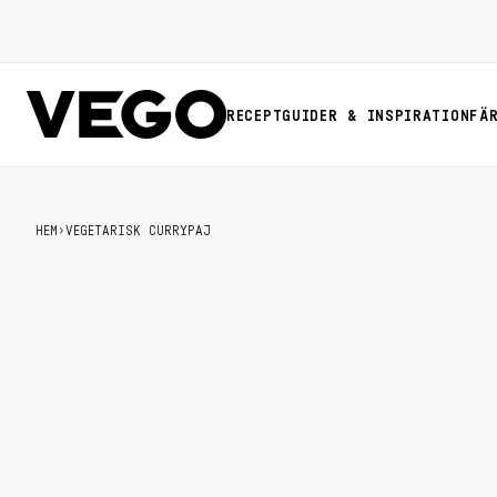
RECEPT
GUIDER & INSPIRATION
FÄ
HEM
›
VEGETARISK CURRYPAJ