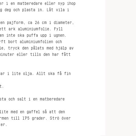
er i en matberedare eller nyp ihop
g deg och plasta in. Låt vila i
 en pajform, ca 26 cm i diameter,
ett ark aluminiumfolie. Fyll
en inte ska puffa upp i ugnen.
yft bort aluminiumfolien och
le, tryck den pålats med hjälp av
minuter eller tills den har fått
gar i lite olja. Allt ska få fin
t.
sta och salt i en matberedare
lite med en gaffel så att den
rmen till 175 grader. Strö över
ter.