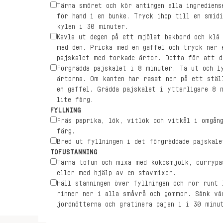
Tärna smöret och kör antingen alla ingrediens
för hand i en bunke. Tryck ihop till en smidi
kylen i 30 minuter.
Kavla ut degen på ett mjölat bakbord och klä
med den. Pricka med en gaffel och tryck ner 
pajskalet med torkade ärtor. Detta för att d
Förgrädda pajskalet i 8 minuter. Ta ut och l
ärtorna. Om kanten har rasat ner på ett stäl
en gaffel. Grädda pajskalet i ytterligare 8 
lite färg.
FYLLNING
Fräs paprika, lök, vitlök och vitkål i omgån
färg.
Bred ut fyllningen i det förgräddade pajskale
TOFUSTANNING
Tärna tofun och mixa med kokosmjölk, currypa
eller med hjälp av en stavmixer.
Häll stanningen över fyllningen och rör runt 
rinner ner i alla småvrå och gömmor. Sänk vä
jordnötterna och gratinera pajen i i 30 minu