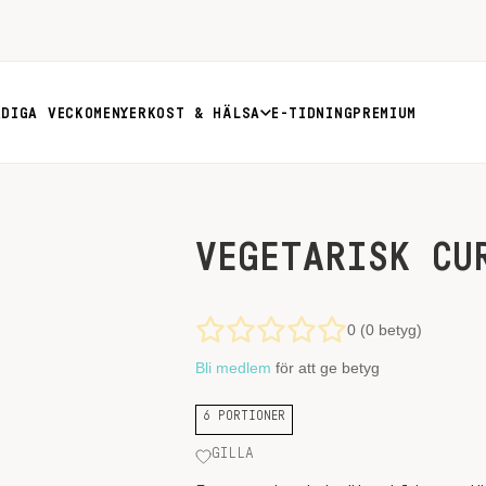
RDIGA VECKOMENYER
KOST & HÄLSA
E-TIDNING
PREMIUM
VEGETARISK CU
0 (0 betyg)
Bli medlem
för att ge betyg
6 PORTIONER
GILLA