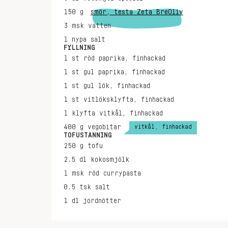
150
g
smör, testa Zeta BreOliv
3
msk
vatten
1
nypa
salt
FYLLNING
1
st
röd paprika, finhackad
1
st
gul paprika, finhackad
1
st
gul lök, finhackad
1
st
vitlöksklyfta, finhackad
1
klyfta
vitkål, finhackad
vitkål, finhackad
400
g
vegobitar
TOFUSTANNING
250
g
tofu
2.5
dl
kokosmjölk
1
msk
röd currypasta
0.5
tsk
salt
1
dl
jordnötter