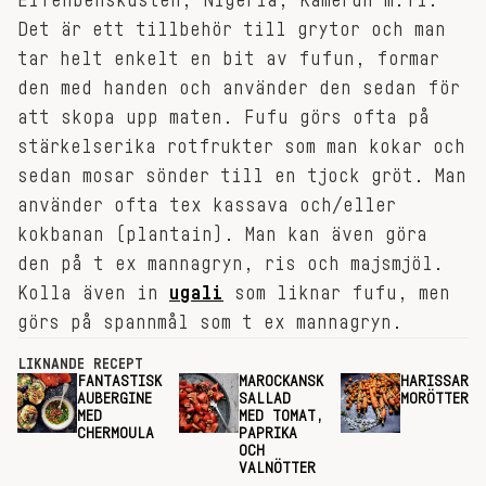
Elfenbenskusten, Nigeria, Kamerun m.fl.
Det är ett tillbehör till grytor och man
tar helt enkelt en bit av fufun, formar
den med handen och använder den sedan för
att skopa upp maten. Fufu görs ofta på
stärkelserika rotfrukter som man kokar och
sedan mosar sönder till en tjock gröt. Man
använder ofta tex kassava och/eller
kokbanan (plantain). Man kan även göra
den på t ex mannagryn, ris och majsmjöl.
Kolla även in
ugali
som liknar fufu, men
görs på spannmål som t ex mannagryn.
LIKNANDE RECEPT
FANTASTISK
MAROCKANSK
HARISSAROS
AUBERGINE
SALLAD
MORÖTTER
MED
MED TOMAT,
CHERMOULA
PAPRIKA
OCH
VALNÖTTER