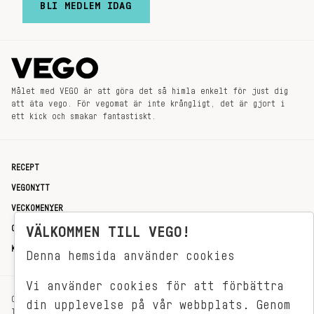
BLI MEDLEM IDAG
Målet med VEGO är att göra det så himla enkelt för just dig
att äta vego. För vegomat är inte krångligt, det är gjort i
ett kick och smakar fantastiskt.
RECEPT
VEGONYTT
VECKOMENYER
OM OSS
VÄLKOMMEN TILL VEGO!
KONTAKT
Denna hemsida använder cookies
Vi använder cookies för att förbättra
OXENSTIERNSGATAN 33
din upplevelse på vår webbplats. Genom
114 27 STOCKHOLM