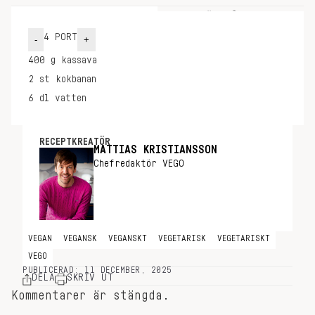
INGREDIENSER
GÖR SÅ HÄR
4
PORT
-
+
400
g
kassava
2
st
kokbanan
6
dl
vatten
RECEPTKREATÖR
MATTIAS KRISTIANSSON
Chefredaktör VEGO
VEGAN
VEGANSK
VEGANSKT
VEGETARISK
VEGETARISKT
VEGO
PUBLICERAD: 11 DECEMBER, 2025
DELA
SKRIV UT
Kommentarer är stängda.