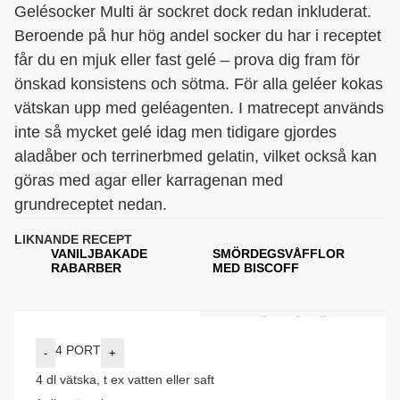
Gelésocker Multi är sockret dock redan inkluderat.
Beroende på hur hög andel socker du har i receptet
får du en mjuk eller fast gelé – prova dig fram för
önskad konsistens och sötma. För alla geléer kokas
vätskan upp med geléagenten. I matrecept används
inte så mycket gelé idag men tidigare gjordes
aladåber och terrinerbmed gelatin, vilket också kan
göras med agar eller karragenan med
grundreceptet nedan.
LIKNANDE RECEPT
VANILJBAKADE
SMÖRDEGSVÅFFLOR
RABARBER
MED BISCOFF
INGREDIENSER
GÖR SÅ HÄR
4
PORT
-
+
4
dl
vätska, t ex vatten eller saft