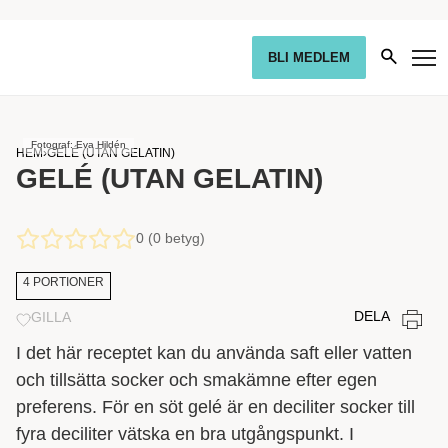
BLI MEDLEM
Fotograf: Eva Hildén
HEM
›
GELÉ (UTAN GELATIN)
GELÉ (UTAN GELATIN)
0 (0 betyg)
4 PORTIONER
DELA
GILLA
I det här receptet kan du använda saft eller vatten
och tillsätta socker och smakämne efter egen
preferens. För en söt gelé är en deciliter socker till
fyra deciliter vätska en bra utgångspunkt. I