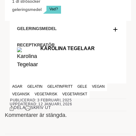
1
dl
strösocker
Vad?
geleringsmedel
GELERINGSMEDEL
Ett av följande geleringsmedel
– 1 tsk agarpulver eller 1 msk agarflingor
RECEPTKREATÖR
KAROLINA TEGELAAR
– 1 påse Vegegel
– 1 tsk Vegeset
– 1 dl Gelésocker Multi
AGAR
GELATIN
GELATINFRITT
GELE
VEGAN
VEGANSK
VEGETARISK
VEGETARISKT
PUBLICERAD: 3 FEBRUARI, 2025
UPPDATERAD: 12 JANUARI, 2026
DELA
SKRIV UT
Kommentarer är stängda.