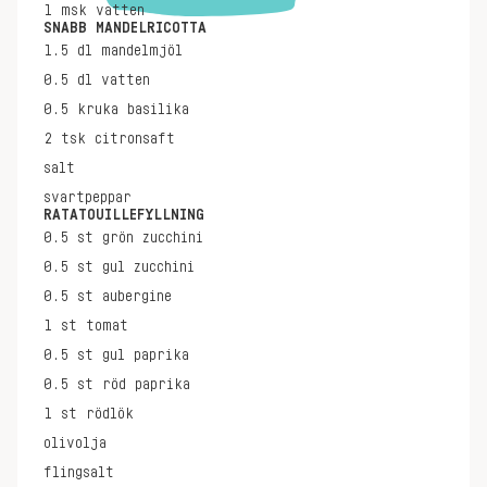
1
msk
vatten
SNABB MANDELRICOTTA
1.5
dl
mandelmjöl
0.5
dl
vatten
0.5
kruka
basilika
2
tsk
citronsaft
salt
svartpeppar
RATATOUILLEFYLLNING
0.5
st
grön zucchini
0.5
st
gul zucchini
0.5
st
aubergine
1
st
tomat
0.5
st
gul paprika
0.5
st
röd paprika
1
st
rödlök
olivolja
flingsalt