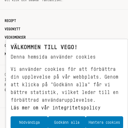
ett kick och smakar fantastiskt.
RECEPT
VEGONYTT
VECKOMENYER
OM OSS
VÄLKOMMEN TILL VEGO!
KONTAKT
Denna hemsida använder cookies
Vi använder cookies för att förbättra
OXENSTIERNSGATAN 33
din upplevelse på vår webbplats. Genom
114 27 STOCKHOLM
att klicka på "Godkänn alla" får vi
REDAKTIONEN@VEGOMAGASINET.SE
08-799 62 01
bättre statistik, vilket leder till en
förbättrad användarupplevelse.
Läs mer om vår integritetspolicy
Nödvändiga
Godkänn alla
Hantera cookies