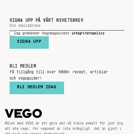
SIGNA UPP PÅ VÅRT NYHETSBREV
Jag godkänner Vegomagasinets
integritetspolicy
.
SIGNA UPP
BLI MEDLEM
Få tillgång till över 5000+ recept, artiklar
och vegoguider!
BLI MEDLEM IDAG
Målet med VEGO är att göra det så himla enkelt för just dig
att äta vego. För vegomat är inte krångligt, det är gjort i