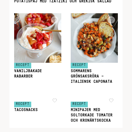
POTATISPAJ MED TZATZIKI OCH GREKISK SALLAD
RECEPT
RECEPT
VANILJBAKADE
SOMMARENS
RABARBER
GRÖNSAKSRÖRA –
ITALIENSK CAPONATA
RECEPT
RECEPT
TACOSNACKS
MINIPAJER MED
SOLTORKADE TOMATER
OCH KRONÄRTSKOCKA