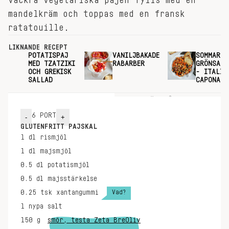
vackra vegetariska pajen fylls med en
mandelkräm och toppas med en fransk
ratatouille.
LIKNANDE RECEPT
POTATISPAJ
VANILJBAKADE
SOMMAREN
MED TZATZIKI
RABARBER
GRÖNSAKS
OCH GREKISK
- ITALIE
SALLAD
CAPONATA
INGREDIENSER
GÖR SÅ HÄR
6
PORT
-
+
GLUTENFRITT PAJSKAL
1
dl
rismjöl
1
dl
majsmjöl
0.5
dl
potatismjöl
0.5
dl
majsstärkelse
Vad?
0.25
tsk
xantangummi
1
nypa
salt
150
g
smör, testa Zeta BreOliv