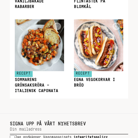
VANILJBAKADE
FLINTASTEK PÅ
RABARBER
BLOMKÅL
RECEPT
RECEPT
SOMMARENS
EGNA VEGOKORVAR I
GRÖNSAKSRÖRA –
BRÖD
ITALIENSK CAPONATA
SIGNA UPP PÅ VÅRT NYHETSBREV
Jag godkänner Vegomagasinets
integritetspolicy
.