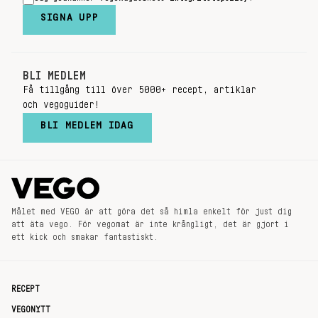
SIGNA UPP
BLI MEDLEM
Få tillgång till över 5000+ recept, artiklar
och vegoguider!
BLI MEDLEM IDAG
Målet med VEGO är att göra det så himla enkelt för just dig
att äta vego. För vegomat är inte krångligt, det är gjort i
ett kick och smakar fantastiskt.
RECEPT
VEGONYTT