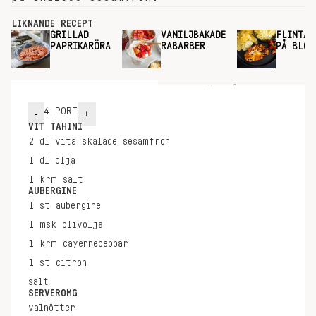
LIKNANDE RECEPT
GRILLAD
VANILJBAKADE
FLINTAS
PAPRIKARÖRA
RABARBER
PÅ BLOM
INGREDIENSER
GÖR SÅ HÄR
4
PORT
-
+
VIT TAHINI
2
dl
vita skalade sesamfrön
1
dl
olja
1
krm
salt
AUBERGINE
1
st
aubergine
1
msk
olivolja
1
krm
cayennepeppar
1
st
citron
salt
SERVEROMG
valnötter