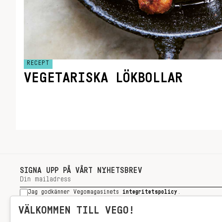
RECEPT
VEGETARISKA LÖKBOLLAR
SIGNA UPP PÅ VÅRT NYHETSBREV
Jag godkänner Vegomagasinets
integritetspolicy
.
SIGNA UPP
VÄLKOMMEN TILL VEGO!