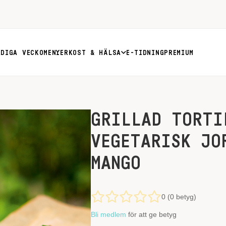
RDIGA VECKOMENYER
KOST & HÄLSA
E-TIDNING
PREMIUM
GRILLAD TORTI
VEGETARISK JO
MANGO
0 (0 betyg)
Bli medlem
för att ge betyg