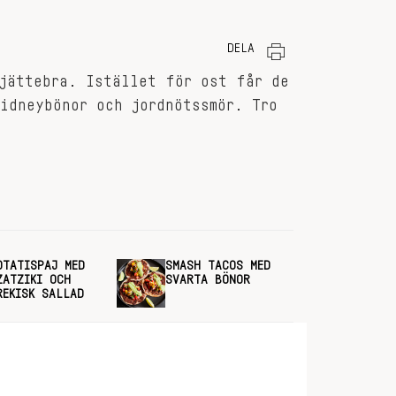
DELA
jättebra. Istället för ost får de
idneybönor och jordnötssmör. Tro
OTATISPAJ MED
SMASH TACOS MED
ZATZIKI OCH
SVARTA BÖNOR
REKISK SALLAD