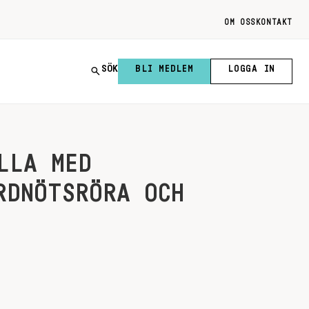
OM OSS
KONTAKT
SÖK
BLI MEDLEM
LOGGA IN
LLA MED
RDNÖTSRÖRA OCH