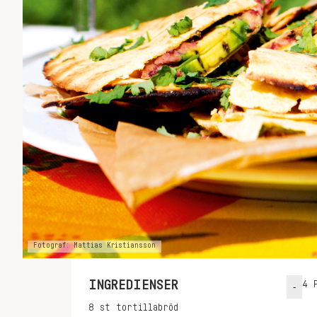
Fotograf: Mattias Kristiansson
INGREDIENSER
4
P
-
8
st
tortillabröd