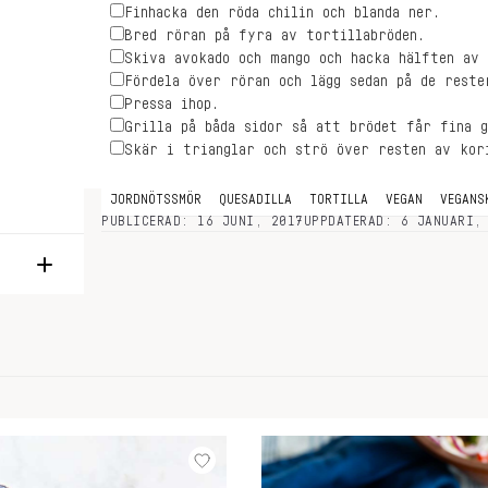
Finhacka den röda chilin och blanda ner.
Bred röran på fyra av tortillabröden.
Skiva avokado och mango och hacka hälften av 
Fördela över röran och lägg sedan på de reste
Pressa ihop.
Grilla på båda sidor så att brödet får fina g
Skär i trianglar och strö över resten av kor
JORDNÖTSSMÖR
QUESADILLA
TORTILLA
VEGAN
VEGANS
PUBLICERAD: 16 JUNI, 2017
UPPDATERAD: 6 JANUARI,