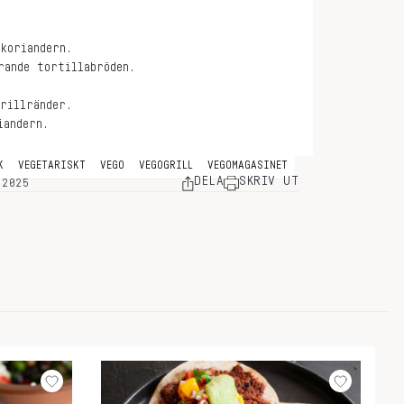
koriandern.
rande tortillabröden.
rillränder.
iandern.
K
VEGETARISKT
VEGO
VEGOGRILL
VEGOMAGASINET
DELA
SKRIV UT
 2025