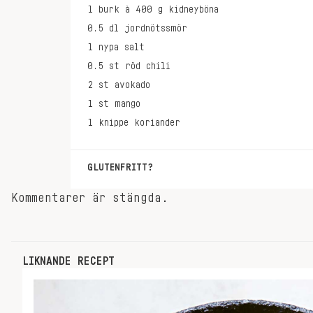
1
burk à 400 g
kidneyböna
0.5
dl
jordnötssmör
1
nypa
salt
0.5
st
röd chili
2
st
avokado
1
st
mango
1
knippe
koriander
GLUTENFRITT?
Använd glutenfria tortillabröd.
Kommentarer är stängda.
LIKNANDE RECEPT