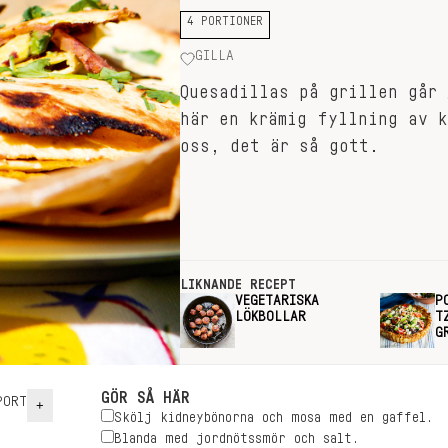
4 PORTIONER
GILLA
Quesadillas på grillen går 
här en krämig fyllning av k
oss, det är så gott.
LIKNANDE RECEPT
VEGETARISKA
P
LÖKBOLLAR
T
G
GÖR SÅ HÄR
ORT
+
Skölj kidneybönorna och mosa med en gaffel.
Blanda med jordnötssmör och salt.