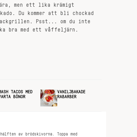
ära, men ett lika krämigt
kado. Du kommer att bli chockad
ackgrillen. Psst... om du inte
ka bra med ett våffeljärn.
MASH TACOS MED
VANILJBAKADE
VARTA BÖNOR
RABARBER
 hälften av brödskivorna. Toppa med