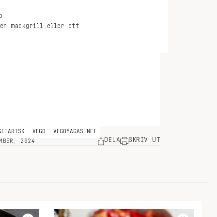
p.
 en mackgrill eller ett
GETARISK
VEGO
VEGOMAGASINET
DELA
SKRIV UT
MBER, 2024