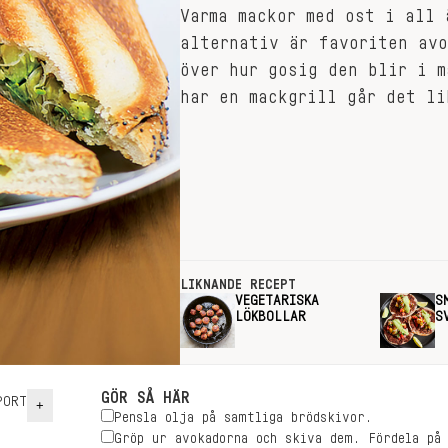
Varma mackor med ost i all 
alternativ är favoriten avo
över hur gosig den blir i m
har en mackgrill går det li
LIKNANDE RECEPT
VEGETARISKA
S
LÖKBOLLAR
S
GÖR SÅ HÄR
ORT
+
Pensla olja på samtliga brödskivor.
Gröp ur avokadorna och skiva dem. Fördela på