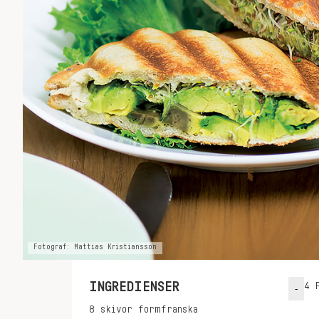
Fotograf: Mattias Kristiansson
INGREDIENSER
4
P
-
8
skivor
formfranska