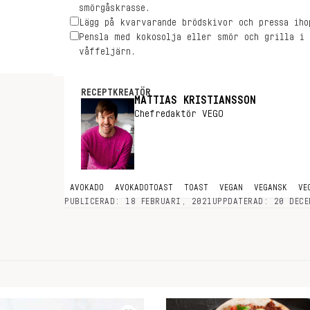
smörgåskrasse.
Lägg på kvarvarande brödskivor och pressa iho
Pensla med kokosolja eller smör och grilla i
våffeljärn.
RECEPTKREATÖR
MATTIAS KRISTIANSSON
Chefredaktör VEGO
AVOKADO
AVOKADOTOAST
TOAST
VEGAN
VEGANSK
VE
PUBLICERAD: 18 FEBRUARI, 2021
UPPDATERAD: 20 DECE