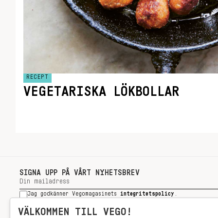
RECEPT
VEGETARISKA LÖKBOLLAR
SIGNA UPP PÅ VÅRT NYHETSBREV
Jag godkänner Vegomagasinets
integritetspolicy
.
SIGNA UPP
VÄLKOMMEN TILL VEGO!