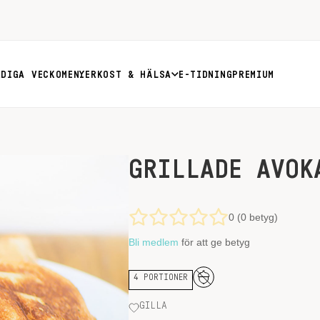
RDIGA VECKOMENYER
KOST & HÄLSA
E-TIDNING
PREMIUM
GRILLADE AVOK
0 (0 betyg)
Bli medlem
för att ge betyg
4 PORTIONER
GILLA