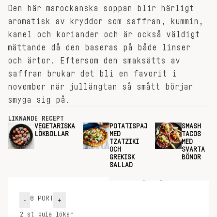
Den här marockanska soppan blir härligt
aroma­tisk av kryddor som saffran, kummin,
kanel och koriander och är också väldigt
mättande då den baseras på både linser
och ärtor. Eftersom den smaksätts av
saffran brukar det bli en favorit i
november när jullängtan så smått börjar
smyga sig på.
LIKNANDE RECEPT
VEGETARISKA
POTATISPAJ
SMASH
LÖKBOLLAR
MED
TACOS
TZATZIKI
MED
OCH
SVARTA
GREKISK
BÖNOR
SALLAD
INGREDIENSER
GÖR SÅ HÄR
8
PORT
-
+
2
st
gula lökar