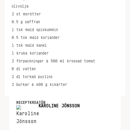
olivolja
2
st
morötter
0.5
g
saffran
1
tsk
mald spiskummin
0.5
tsk
mald koriander
1
tsk
mald kanel
1
kruka
koriander
2
förpackningar à 500 ml
krossad tomat
8
dl
vatten
2
dl
torkad puylins
2
burkar à 400 g
kikärter
RECEPTKREATÖR
KAROLINE JÖNSSON