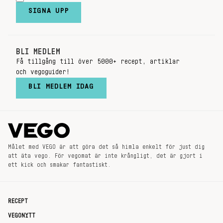
SIGNA UPP
BLI MEDLEM
Få tillgång till över 5000+ recept, artiklar
och vegoguider!
BLI MEDLEM IDAG
Målet med VEGO är att göra det så himla enkelt för just dig
att äta vego. För vegomat är inte krångligt, det är gjort i
ett kick och smakar fantastiskt.
RECEPT
VEGONYTT