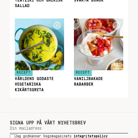
TZATZIKI OCH GREKISK
SVARTA BÖNOR
SALLAD
RECEPT
RECEPT
VÄRLDENS GODASTE
VANILJBAKADE
VEGETARISKA
RABARBER
KIKÄRTSGRYTA
SIGNA UPP PÅ VÅRT NYHETSBREV
Jag godkänner Vegomagasinets
integritetspolicy
.