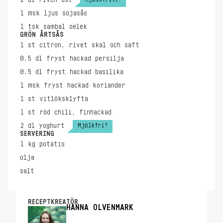
2
dl
riven ost
1
msk
ljus sojasås
1
tsk
sambal oelek
GRÖN ÅRTSÅS
1
st
citron, rivet skal och saft
0.5
dl
fryst hackad persilja
0.5
dl
fryst hackad basilika
1
msk
fryst hackad koriander
1
st
vitlöksklyfta
1
st
röd chili, finhackad
Mjölkfri?
2
dl
yoghurt
SERVERING
1
kg
potatis
olja
salt
RECEPTKREATÖR
HANNA OLVENMARK