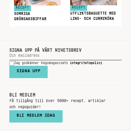
RECEPT
RECEPT
UTFLYKTSBAGUETTE MED
SOMRIGA
LINS- OCH CURRYRÖRA
GRÖNSAKSBIFFAR
SIGNA UPP PÅ VÅRT NYHETSBREV
Jag godkänner Vegomagasinets
integritetspolicy
.
SIGNA UPP
BLI MEDLEM
Få tillgång till över 5000+ recept, artiklar
och vegoguider!
BLI MEDLEM IDAG