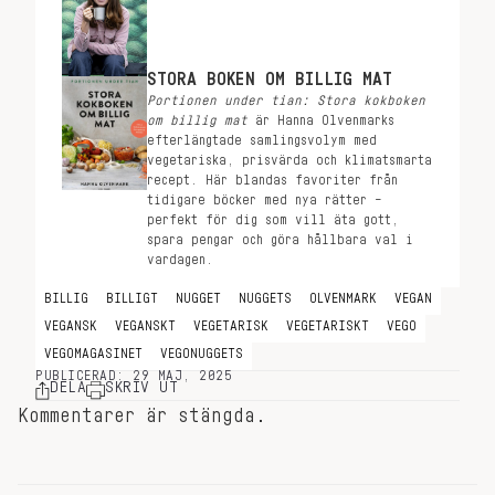
STORA BOKEN OM BILLIG MAT
Portionen under tian: Stora kokboken
om billig mat
är Hanna Olvenmarks
efterlängtade samlingsvolym med
vegetariska, prisvärda och klimatsmarta
recept. Här blandas favoriter från
tidigare böcker med nya rätter –
perfekt för dig som vill äta gott,
spara pengar och göra hållbara val i
vardagen.
BILLIG
BILLIGT
NUGGET
NUGGETS
OLVENMARK
VEGAN
VEGANSK
VEGANSKT
VEGETARISK
VEGETARISKT
VEGO
VEGOMAGASINET
VEGONUGGETS
PUBLICERAD: 29 MAJ, 2025
DELA
SKRIV UT
Kommentarer är stängda.