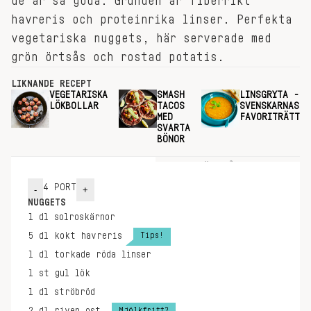
de är så goda. Grunden är fiberrikt
havreris och proteinrika linser. Perfekta
vegetariska nuggets, här serverade med
grön örtsås och rostad potatis.
LIKNANDE RECEPT
VEGETARISKA
SMASH
LINSGRYTA -
LÖKBOLLAR
TACOS
SVENSKARNAS
MED
FAVORITRÄTT
SVARTA
BÖNOR
INGREDIENSER
GÖR SÅ HÄR
4
PORT
-
+
NUGGETS
1
dl
solroskärnor
Tips!
5
dl
kokt havreris
1
dl
torkade röda linser
1
st
gul lök
1
dl
ströbröd
Mjölkfritt?