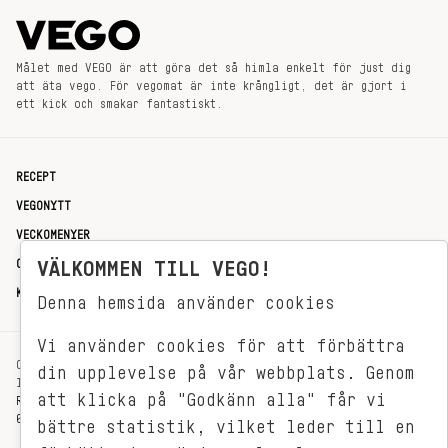
Målet med VEGO är att göra det så himla enkelt för just dig
att äta vego. För vegomat är inte krångligt, det är gjort i
ett kick och smakar fantastiskt.
RECEPT
VEGONYTT
VECKOMENYER
OM OSS
VÄLKOMMEN TILL VEGO!
KONTAKT
Denna hemsida använder cookies
Vi använder cookies för att förbättra
OXENSTIERNSGATAN 33
din upplevelse på vår webbplats. Genom
114 27 STOCKHOLM
att klicka på "Godkänn alla" får vi
REDAKTIONEN@VEGOMAGASINET.SE
08-799 62 01
bättre statistik, vilket leder till en