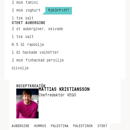
2
msk
tahini
Mjölkfritt?
2
msk
yoghurt
1
tsk
salt
STEKT AUBERGINE
2
st
auberginer, skivade
1
tsk
salt
0.5
dl
rapsolja
1
dl
hackade valnötter
2
msk
finhackad persilja
olivolja
RECEPTKREATÖR
MATTIAS KRISTIANSSON
Chefredaktör VEGO
AUBERGINE
HUMMUS
PALESTINA
PALESTINSK
STEKT