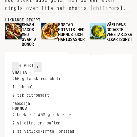
med stekt aubergine, men du kan även
ringla över lite het shatta (chiliröra).
LIKNANDE RECEPT
SMASH
ROSTAD
VÄRLDENS
TACOS
POTATIS MED
GODASTE
MED
HUMMUS OCH
VEGETARISKA
SVARTA
HARISSASMÖR
KIKÄRTSGRYTA
BÖNOR
INGREDIENSER
GÖR SÅ HÄR
4
PORT
-
+
SHATTA
250
g
färsk röd chili
1
tsk
salt
2
tsk
citronsaft
rapsolja
HUMMUS
2
burkar à 400 g
kikärter
2
st
citroner, saften
1
st
vitlöksklyfta, pressad