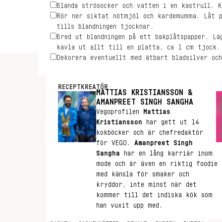
Blanda strösocker och vatten i en kastrull. K
Rör ner siktat nötmjöl och kardemumma. Låt p
tills blandningen tjocknar.
Bred ut blandningen på ett bakplåtspapper. Lä
kavla ut allt till en platta, ca 1 cm tjock.
Dekorera eventuellt med ätbart bladsilver oc
RECEPTKREATÖR
MATTIAS KRISTIANSSON &
AMANPREET SINGH SANGHA
Vegoprofilen
Mattias
Kristiansson
har gett ut 14
kokböcker och är chefredaktör
för VEGO.
Amanpreet Singh
Sangha
har en lång karriär inom
mode och är även en riktig foodie
med känsla för smaker och
kryddor, inte minst när det
kommer till det indiska kök som
han vuxit upp med.