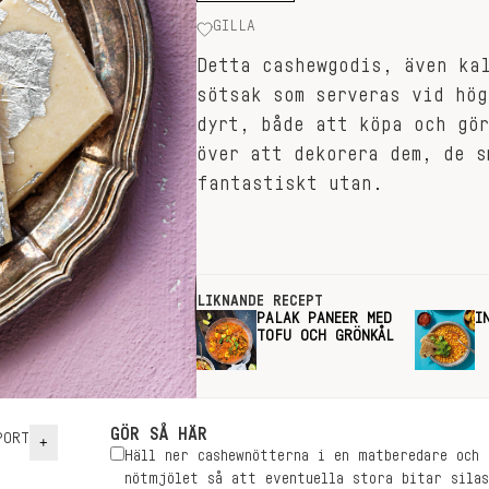
GILLA
Detta cashewgodis, även ka
sötsak som serveras vid hög
dyrt, både att köpa och gör
över att dekorera dem, de s
fantastiskt utan.
LIKNANDE RECEPT
PALAK PANEER MED
I
TOFU OCH GRÖNKÅL
GÖR SÅ HÄR
ORT
+
Häll ner cashewnötterna i en matberedare och
nötmjölet så att eventuella stora bitar sila