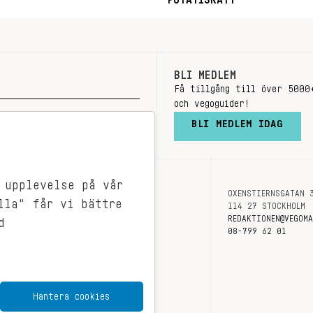
POTATISRÄTT
BLI MEDLEM
Få tillgång till över 5000
och vegoguider!
BLI MEDLEM IDAG
 upplevelse på vår
OXENSTIERNSGATAN 
OM OSS
lla" får vi bättre
114 27 STOCKHOLM
KONTAKT
REDAKTIONEN@VEGOM
d
08-799 62 01
Hantera cookies