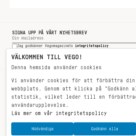
SIGNA UPP PÅ VÅRT NYHETSBREV
Jag godkänner Vegomagasinets
integritetspolicy
.
SIGNA UPP
VÄLKOMMEN TILL VEGO!
Denna hemsida använder cookies
Vi använder cookies för att förbättra din
RECEPT
webbplats. Genom att klicka på "Godkänn a
VEGONYTT
statistik, vilket leder till en förbättra
Målet med VEGO är att göra det så
VECKOMENYER
användarupplevelse.
himla enkelt för just dig att äta
vego. För vegomat är inte krångligt,
Läs mer om vår integritetspolicy
det är gjort i ett kick och smakar
fantastiskt.
Nödvändiga
Godkänn alla