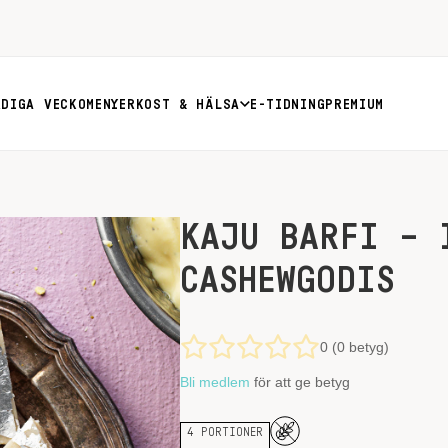
RDIGA VECKOMENYER
KOST & HÄLSA
E-TIDNING
PREMIUM
KAJU BARFI – 
CASHEWGODIS
0 (0 betyg)
Bli medlem
för att ge betyg
4 PORTIONER