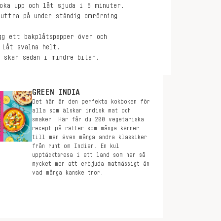
oka upp och låt sjuda i 5 minuter.
uttra på under ständig omrörning
gg ett bakplåtspapper över och
 Låt svalna helt.
h skär sedan i mindre bitar.
GREEN INDIA
Det här är den perfekta kokboken för
alla som älskar indisk mat och
smaker. Här får du 200 vegetariska
recept på rätter som många känner
till men även många andra klassiker
från runt om Indien. En kul
upptäcktsresa i ett land som har så
mycket mer att erbjuda matmässigt än
vad många kanske tror.