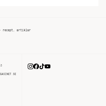
+ recept, artiklar
33
AGASINET.SE