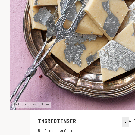
Fotograf: Eva Hildén
INGREDIENSER
4
P
-
5
dl
cashewnötter