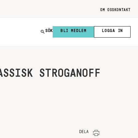
OM OSS
KONTAKT
SÖK
BLI MEDLEM
LOGGA IN
ASSISK STROGANOFF
DELA