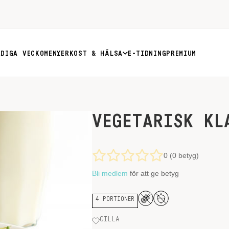
RDIGA VECKOMENYER
KOST & HÄLSA
E-TIDNING
PREMIUM
VEGETARISK KL
0 (0 betyg)
Bli medlem
för att ge betyg
4 PORTIONER
GILLA