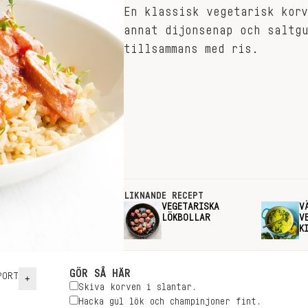
En klassisk vegetarisk kor
annat dijonsenap och saltgu
tillsammans med ris.
LIKNANDE RECEPT
VEGETARISKA
V
LÖKBOLLAR
V
K
GÖR SÅ HÄR
ORT
+
Skiva korven i slantar.
Hacka gul lök och champinjoner fint.