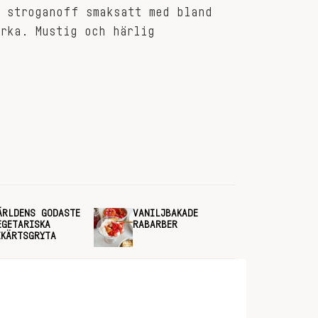
v stroganoff smaksatt med bland
rka. Mustig och härlig
ÄRLDENS GODASTE
VANILJBAKADE
EGETARISKA
RABARBER
IKÄRTSGRYTA