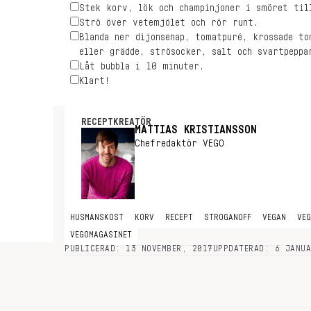
Stek korv, lök och champinjoner i smöret til
Strö över vetemjölet och rör runt.
Blanda ner dijonsenap, tomatpuré, krossade to
eller grädde, strösocker, salt och svartpeppa
Låt bubbla i 10 minuter.
Klart!
RECEPTKREATÖR
MATTIAS KRISTIANSSON
Chefredaktör VEGO
HUSMANSKOST
KORV
RECEPT
STROGANOFF
VEGAN
VE
VEGOMAGASINET
PUBLICERAD: 13 NOVEMBER, 2017
UPPDATERAD: 6 JANU