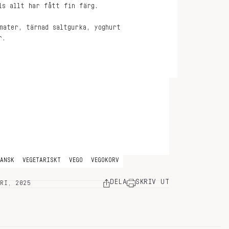
ls allt har fått fin färg.
mater, tärnad saltgurka, yoghurt
r.
GANSK
VEGETARISKT
VEGO
VEGOKORV
DELA
SKRIV UT
ARI, 2025