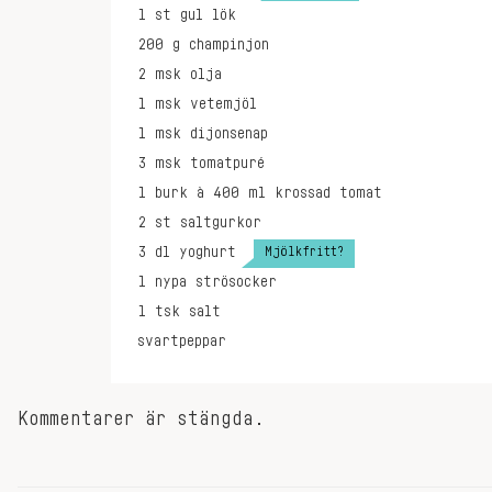
1
st
gul lök
200
g
champinjon
2
msk
olja
1
msk
vetemjöl
1
msk
dijonsenap
3
msk
tomatpuré
1
burk à 400 ml
krossad tomat
2
st
saltgurkor
Mjölkfritt?
3
dl
yoghurt
1
nypa
strösocker
1
tsk
salt
svartpeppar
Kommentarer är stängda.