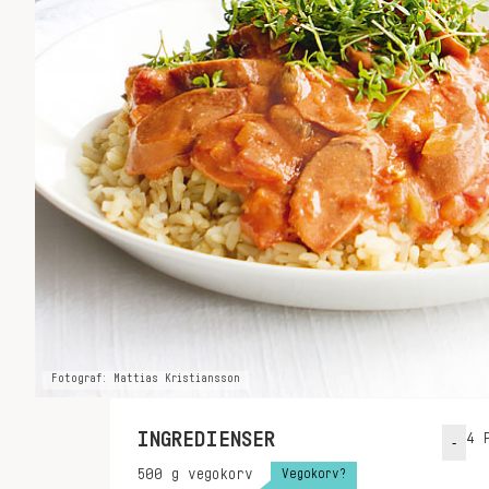
Fotograf: Mattias Kristiansson
INGREDIENSER
4
P
-
Vegokorv?
500
g
vegokorv