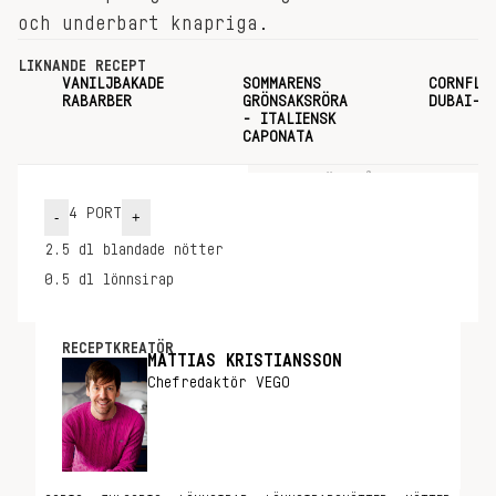
och underbart knapriga.
LIKNANDE RECEPT
VANILJBAKADE
SOMMARENS
CORNFLA
RABARBER
GRÖNSAKSRÖRA
DUBAI-S
- ITALIENSK
CAPONATA
INGREDIENSER
GÖR SÅ HÄR
4
PORT
-
+
2.5
dl
blandade nötter
0.5
dl
lönnsirap
RECEPTKREATÖR
MATTIAS KRISTIANSSON
Chefredaktör VEGO