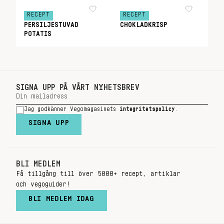
RECEPT
RECEPT
PERSILJESTUVAD
CHOKLADKRISP
POTATIS
SIGNA UPP PÅ VÅRT NYHETSBREV
Jag godkänner Vegomagasinets
integritetspolicy
.
SIGNA UPP
BLI MEDLEM
Få tillgång till över 5000+ recept, artiklar
och vegoguider!
BLI MEDLEM IDAG