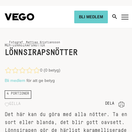
BLI MEDLEM
Fotograf: Mattias Kristiansson
HEM
›
LÖNNSIRAPSNÖTTER
LÖNNSIRAPSNÖTTER
0 (0 betyg)
Bli medlem
för att ge betyg
4 PORTIONER
DELA
GILLA
Det här kan du göra med alla nötter. Ta en
sort eller blanda, det blir gott oavsett.
Lönnsirapen gör de härligt karamelliserade