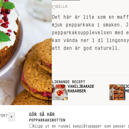
GILLA
Det här är lite som en maf
mjuk pepparkaka i smaken. J
pepparkaksupplevelsen med 
kan vända ner 1 dl lingons
att den är god naturell.
LIKNANDE RECEPT
VANILJBAKADE
J
RABARBER
M
GÖR SÅ HÄR
ORT
+
PEPPARKAKSBOTTEN
Klipp ut en rundel bakplåtspapper som passar 