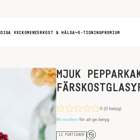
RDIGA VECKOMENYER
KOST & HÄLSA
E-TIDNING
PREMIUM
MJUK PEPPARKA
FÄRSKOSTGLASY
0 (0 betyg)
Bli medlem
för att ge betyg
12 PORTIONER