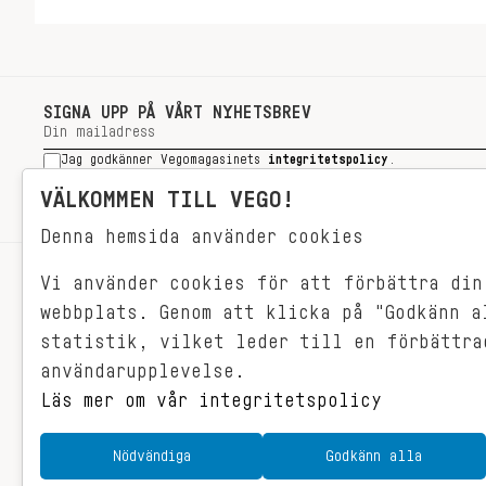
SIGNA UPP PÅ VÅRT NYHETSBREV
Jag godkänner Vegomagasinets
integritetspolicy
.
SIGNA UPP
VÄLKOMMEN TILL VEGO!
Denna hemsida använder cookies
Vi använder cookies för att förbättra din
RECEPT
webbplats. Genom att klicka på "Godkänn a
VEGONYTT
statistik, vilket leder till en förbättra
Målet med VEGO är att göra det så
VECKOMENYER
användarupplevelse.
himla enkelt för just dig att äta
vego. För vegomat är inte krångligt,
Läs mer om vår integritetspolicy
det är gjort i ett kick och smakar
fantastiskt.
Nödvändiga
Godkänn alla