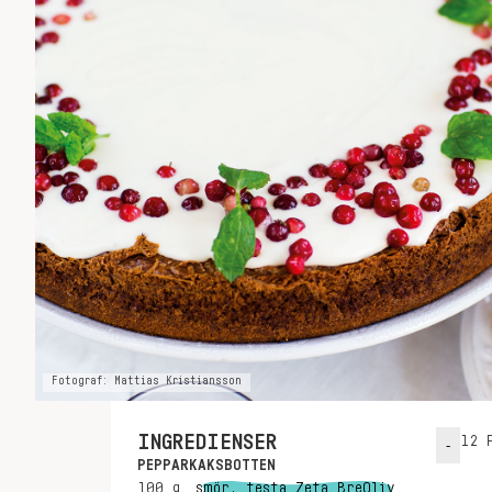
Fotograf: Mattias Kristiansson
INGREDIENSER
12
P
-
PEPPARKAKSBOTTEN
100
g
smör, testa Zeta BreOliv