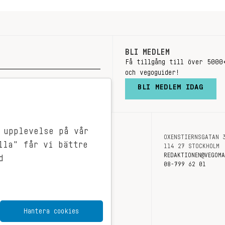
BLI MEDLEM
Få tillgång till över 5000
och vegoguider!
BLI MEDLEM IDAG
 upplevelse på vår
OXENSTIERNSGATAN 
OM OSS
lla" får vi bättre
114 27 STOCKHOLM
KONTAKT
REDAKTIONEN@VEGOM
d
08-799 62 01
Hantera cookies