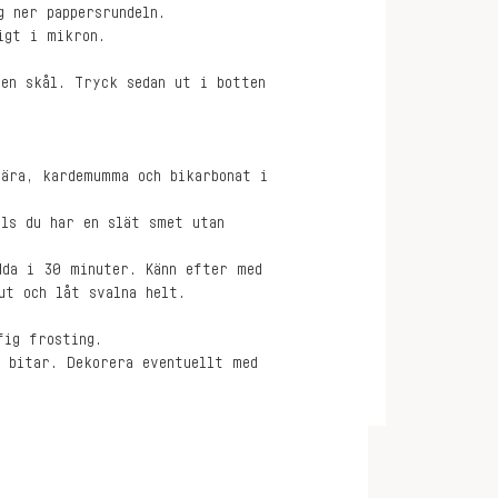
g ner pappersrundeln.
igt i mikron.
 en skål. Tryck sedan ut i botten
fära, kardemumma och bikarbonat i
lls du har en slät smet utan
dda i 30 minuter. Känn efter med
ut och låt svalna helt.
fig frosting.
i bitar. Dekorera eventuellt med