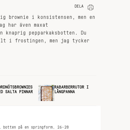
DELA
fig brownie i konsistensen, men en
ag har även maxat
en knaprig pepparkaksbotten. Du
ylt i frostingen, men jag tycker
ORDNÖTSBROWNIES
RABARBERRUTOR I
ED SALTA PINNAR
LÅNGPANNA
i botten på en springform, 26-28