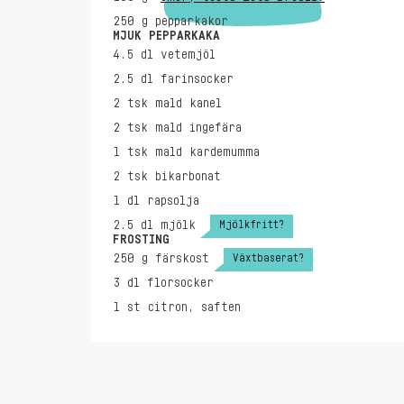
250
g
pepparkakor
MJUK PEPPARKAKA
4.5
dl
vetemjöl
2.5
dl
farinsocker
2
tsk
mald kanel
2
tsk
mald ingefära
1
tsk
mald kardemumma
2
tsk
bikarbonat
1
dl
rapsolja
Mjölkfritt?
2.5
dl
mjölk
FROSTING
Växtbaserat?
250
g
färskost
3
dl
florsocker
1
st
citron, saften