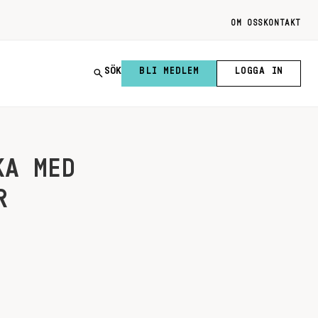
OM OSS
KONTAKT
SÖK
BLI MEDLEM
LOGGA IN
KA MED
R