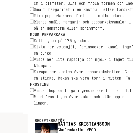
cm i diameter. Olja och mjöla formen och läg
Smält margarinet i en kastrull eller försikt
Mixa pepparkakorna fint i en matberedare.
Blanda smält margarin och pepparkakssmulor i
på en ugnsform eller springform.
MJUK PEPPARKAKA
Sätt ugnen på 175 grader.
Sikta ner vetemjöl, farinsocker, kanel, inge
en bunke.
Vispa ner lite rapsolja och mjölk i taget ti
klumpar.
Skrapa ner smeten över pepparkaksbotten. Grä
en sticka, kakan ska vara torr i mitten. Ta 
FROSTING
Vispa ihop samtliga ingredienser till en fluf
Bred frostingen över kakan och skär upp den 
lingon.
RECEPTKREATÖR
MATTIAS KRISTIANSSON
Chefredaktör VEGO