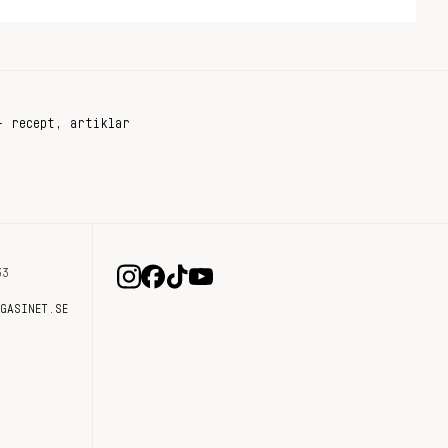
+ recept, artiklar
33
AGASINET.SE