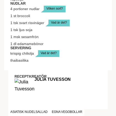
NUDLAR
Vilken sort?
4
portioner
nudlar
1
st
broccoli
Vad är det?
1
tsk
svart risvinäger
1
tsk
ljus soja
1
msk
sesamfrön
1
dl
edamamebönor
SERVERING
Vad är det?
krispig chiliolja
thaibasilika
RECEPTKREATÖR
JULIA TUVESSON
ASIATISK NUDELSALLAD
EGNA VEGOBOLLAR