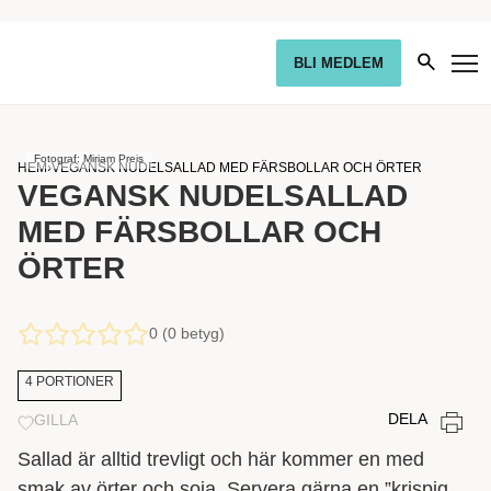
BLI MEDLEM
Fotograf: Miriam Preis
HEM
›
VEGANSK NUDELSALLAD MED FÄRSBOLLAR OCH ÖRTER
VEGANSK NUDELSALLAD
MED FÄRSBOLLAR OCH
ÖRTER
0 (0 betyg)
4 PORTIONER
DELA
GILLA
Sallad är alltid trevligt och här kommer en med
smak av örter och soja. Servera gärna en ”krispig