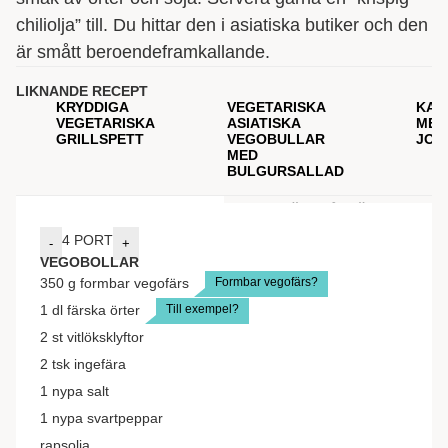
chiliolja” till. Du hittar den i asiatiska butiker och den
är smått beroendeframkallande.
LIKNANDE RECEPT
KRYDDIGA
VEGETARISKA
KAL
VEGETARISKA
ASIATISKA
MED
GRILLSPETT
VEGOBULLAR
JOR
MED
BULGURSALLAD
INGREDIENSER
GÖR SÅ HÄR
4
PORT
-
+
VEGOBOLLAR
Formbar vegofärs?
350
g
formbar vegofärs
Till exempel?
1
dl
färska örter
2
st
vitlöksklyftor
2
tsk
ingefära
1
nypa
salt
1
nypa
svartpeppar
rapsolja