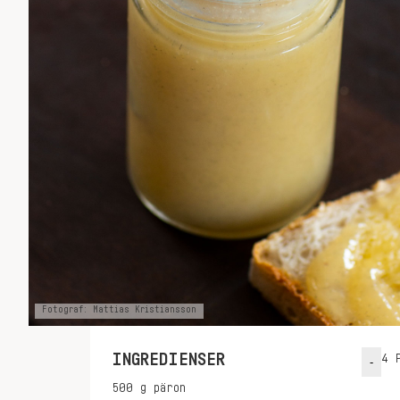
Fotograf: Mattias Kristiansson
INGREDIENSER
4
P
-
500
g
päron