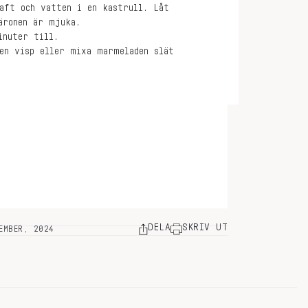
saft och vatten i en kastrull. Låt
äronen är mjuka.
inuter till.
 en visp eller mixa marmeladen slät
DELA
SKRIV UT
EMBER, 2024