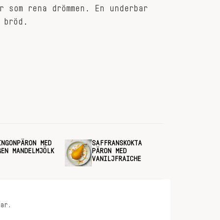
r som rena drömmen. En underbar
 bröd.
INGONPÄRON MED
SAFFRANSKOKTA
GEN MANDELMJÖLK
PÄRON MED
VANILJFRAICHE
tar.