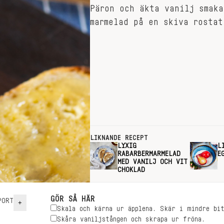
Päron och äkta vanilj smaka
marmelad på en skiva rostat
LIKNANDE RECEPT
LYXIG
L
RABARBERMARMELAD
E
MED VANILJ OCH VIT
CHOKLAD
GÖR SÅ HÄR
ORT
+
Skala och kärna ur äpplena. Skär i mindre bi
Skåra vaniljstången och skrapa ur fröna.