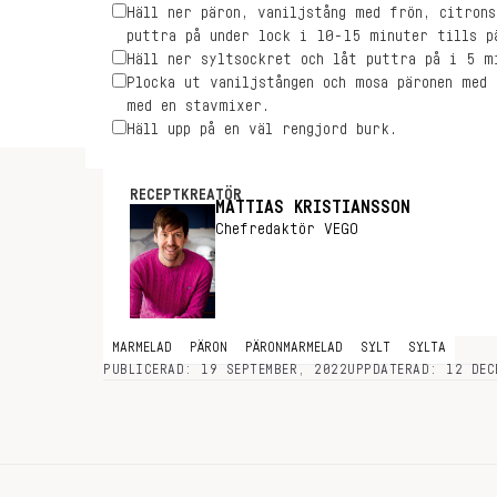
Häll ner päron, vaniljstång med frön, citron
puttra på under lock i 10-15 minuter tills p
Häll ner syltsockret och låt puttra på i 5 m
Plocka ut vaniljstången och mosa päronen med
med en stavmixer.
Häll upp på en väl rengjord burk.
RECEPTKREATÖR
MATTIAS KRISTIANSSON
Chefredaktör VEGO
MARMELAD
PÄRON
PÄRONMARMELAD
SYLT
SYLTA
PUBLICERAD: 19 SEPTEMBER, 2022
UPPDATERAD: 12 DEC