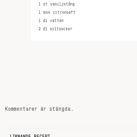
1
st
vaniljstång
1
msk
citronsaft
1
dl
vatten
2
dl
syltsocker
Kommentarer är stängda.
LIKNANDE RECEPT