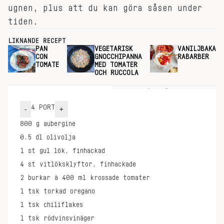
ugnen, plus att du kan göra såsen under
tiden.
LIKNANDE RECEPT
PAN
VEGETARISK
VANILJBAKADE
CON
GNOCCHIPANNA
RABARBER
TOMATE
MED TOMATER
OCH RUCCOLA
INGREDIENSER
GÖR SÅ HÄR
4
PORT
-
+
800
g
aubergine
0.5
dl
olivolja
1
st
gul lök, finhackad
4
st
vitlöksklyftor, finhackade
2
burkar à 400 ml
krossade tomater
1
tsk
torkad oregano
1
tsk
chiliflakes
1
tsk
rödvinsvinäger