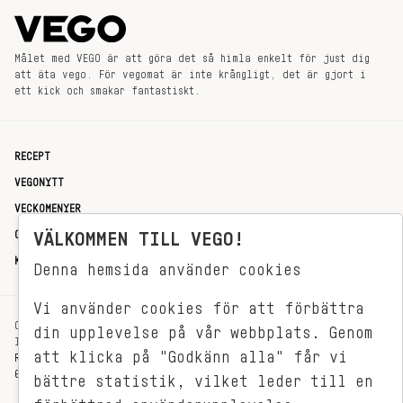
Målet med VEGO är att göra det så himla enkelt för just dig
att äta vego. För vegomat är inte krångligt, det är gjort i
ett kick och smakar fantastiskt.
RECEPT
VEGONYTT
VECKOMENYER
OM OSS
VÄLKOMMEN TILL VEGO!
KONTAKT
Denna hemsida använder cookies
Vi använder cookies för att förbättra
OXENSTIERNSGATAN 33
din upplevelse på vår webbplats. Genom
114 27 STOCKHOLM
att klicka på "Godkänn alla" får vi
REDAKTIONEN@VEGOMAGASINET.SE
08-799 62 01
bättre statistik, vilket leder till en