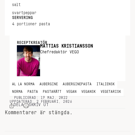
salt
svartpeppar
SERVERING
4
portioner
pasta
RECEPTKREATÖR
MATTIAS KRISTIANSSON
Chefredaktör VEGO
AL LA NORMA
AUBERGINE
AUBERGINEPASTA
ITALIENSK
NORMA
PASTA
PASTARÄTT
VEGAN
VEGANSK
VEGETARISK
PUBLICERAD: 17 MAJ, 2022
UPPDATERAD: 2 FEBRUARI, 2026
DELA
SKRIV UT
Kommentarer är stängda.