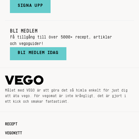
SIGNA UPP
BLI MEDLEM
Få tillgång till över 5000+ recept, artiklar
och vegoguider!
BLI MEDLEM IDAG
Målet med VEGO är att göra det så himla enkelt för just dig
att äta vego. För vegomat är inte krångligt, det är gjort i
ett kick och smakar fantastiskt.
RECEPT
VEGONYTT