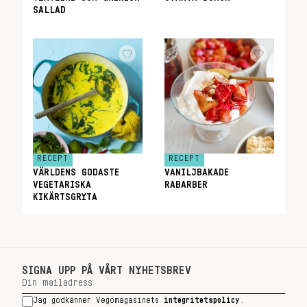
SALLAD
RECEPT
RECEPT
VÄRLDENS GODASTE
VANILJBAKADE
VEGETARISKA
RABARBER
KIKÄRTSGRYTA
SIGNA UPP PÅ VÅRT NYHETSBREV
Jag godkänner Vegomagasinets
integritetspolicy
.