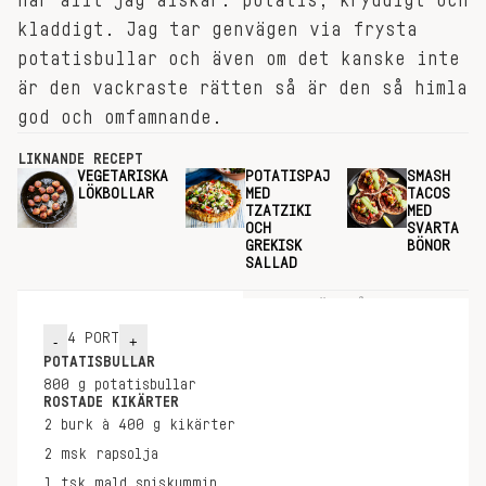
har allt jag älskar: potatis, kryddigt och
kladdigt. Jag tar genvägen via frysta
potatisbullar och även om det kanske inte
är den vackraste rätten så är den så himla
god och omfamnande.
LIKNANDE RECEPT
VEGETARISKA
POTATISPAJ
SMASH
LÖKBOLLAR
MED
TACOS
TZATZIKI
MED
OCH
SVARTA
GREKISK
BÖNOR
SALLAD
INGREDIENSER
GÖR SÅ HÄR
4
PORT
-
+
POTATISBULLAR
800
g
potatisbullar
ROSTADE KIKÄRTER
2
burk à 400 g
kikärter
2
msk
rapsolja
1
tsk
mald spiskummin