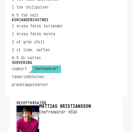
1
tsk
chilipulver
0.5
tsk
salt
KORIANDERCHUTNEY
1
kruka
färsk koriander
1
kruka
färsk mynta
2
st
grön chili
2
st
lime, saften
0.5
dl
vatten
SERVERING
Växtbaserat?
yoghurt
tamarindchutney
granatäppelkärnor
RECEPTKREATÖR
MATTIAS KRISTIANSSON
Chefredaktör VEGO