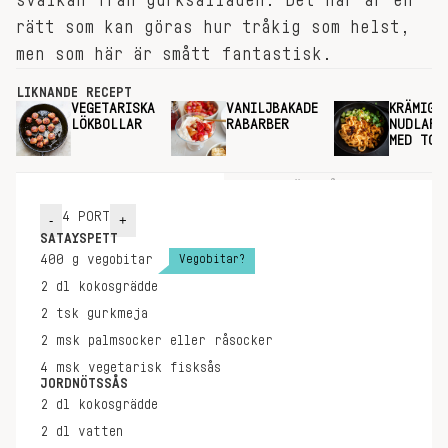
svalkan från gurksalladen. Det här är en
rätt som kan göras hur tråkig som helst,
men som här är smått fantastisk.
LIKNANDE RECEPT
VEGETARISKA
VANILJBAKADE
KRÄMIGA
LÖKBOLLAR
RABARBER
NUDLARN
MED TOF
INGREDIENSER
GÖR SÅ HÄR
4
PORT
-
+
SATAYSPETT
Vegobitar?
400
g
vegobitar
2
dl
kokosgrädde
2
tsk
gurkmeja
2
msk
palmsocker eller råsocker
4
msk
vegetarisk fisksås
JORDNÖTSSÅS
2
dl
kokosgrädde
2
dl
vatten