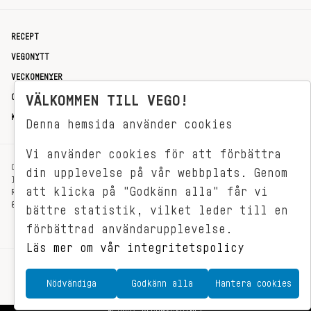
RECEPT
VEGONYTT
VECKOMENYER
OM OSS
VÄLKOMMEN TILL VEGO!
KONTAKT
Denna hemsida använder cookies
Vi använder cookies för att förbättra
OXENSTIERNSGATAN 33
din upplevelse på vår webbplats. Genom
114 27 STOCKHOLM
att klicka på "Godkänn alla" får vi
REDAKTIONEN@VEGOMAGASINET.SE
08-799 62 01
bättre statistik, vilket leder till en
förbättrad användarupplevelse.
Läs mer om vår integritetspolicy
Nödvändiga
Godkänn alla
Hantera cookies