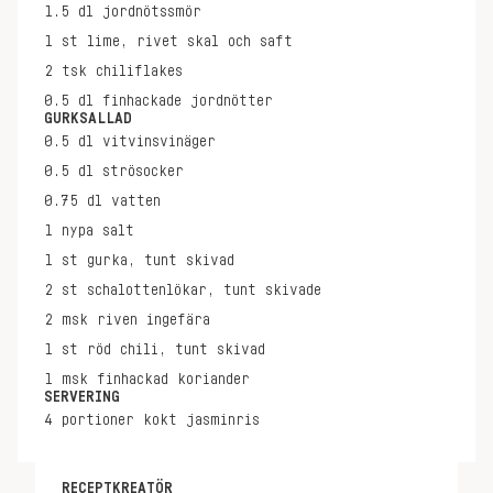
1.5
dl
jordnötssmör
1
st
lime, rivet skal och saft
2
tsk
chiliflakes
0.5
dl
finhackade jordnötter
GURKSALLAD
0.5
dl
vitvinsvinäger
0.5
dl
strösocker
0.75
dl
vatten
1
nypa
salt
1
st
gurka, tunt skivad
2
st
schalottenlökar, tunt skivade
2
msk
riven ingefära
1
st
röd chili, tunt skivad
1
msk
finhackad koriander
SERVERING
4
portioner
kokt jasminris
RECEPTKREATÖR