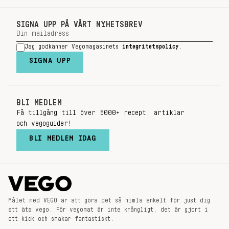
SIGNA UPP PÅ VÅRT NYHETSBREV
Jag godkänner Vegomagasinets
integritetspolicy
.
SIGNA UPP
BLI MEDLEM
Få tillgång till över 5000+ recept, artiklar
och vegoguider!
BLI MEDLEM IDAG
Målet med VEGO är att göra det så himla enkelt för just dig
att äta vego. För vegomat är inte krångligt, det är gjort i
ett kick och smakar fantastiskt.