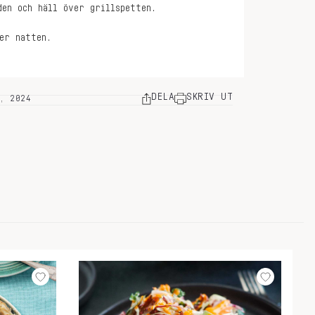
den och häll över grillspetten.
er natten.
DELA
SKRIV UT
, 2024