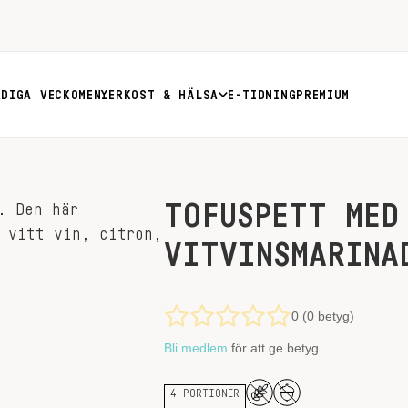
RDIGA VECKOMENYER
KOST & HÄLSA
E-TIDNING
PREMIUM
TOFUSPETT MED
VITVINSMARINA
0 (0 betyg)
Bli medlem
för att ge betyg
4 PORTIONER