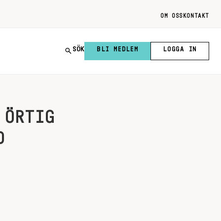
OM OSS
KONTAKT
SÖK
BLI MEDLEM
LOGGA IN
 ÖRTIG
D