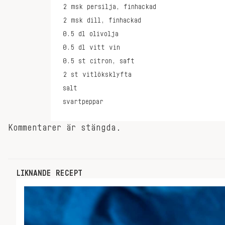
2
msk
persilja, finhackad
2
msk
dill, finhackad
0.5
dl
olivolja
0.5
dl
vitt vin
0.5
st
citron, saft
2
st
vitlöksklyfta
salt
svartpeppar
Kommentarer är stängda.
LIKNANDE RECEPT