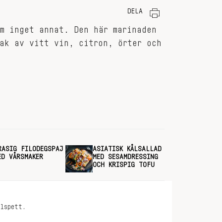
DELA
m inget annat. Den här marinaden
ak av vitt vin, citron, örter och
RASIG FILODEGSPAJ
ASIATISK KÅLSALLAD
ED VÅRSMAKER
MED SESAMDRESSING
OCH KRISPIG TOFU
llspett.