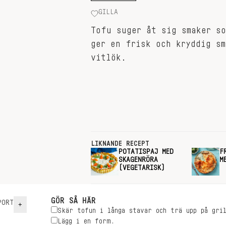
GILLA
Tofu suger åt sig smaker so
ger en frisk och kryddig sm
vitlök.
LIKNANDE RECEPT
POTATISPAJ MED
F
SKAGENRÖRA
M
(VEGETARISK)
GÖR SÅ HÄR
ORT
+
Skär tofun i långa stavar och trä upp på gri
Lägg i en form.