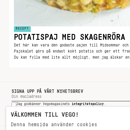
RECEPT
POTATISPAJ MED SKAGENRÖRA 
Det här kan vara den godaste pajen till Midsommar och
Pajskalet görs på endast kokt potatis och ger ett fra
Du kan fylla med lite allt möjligt, men jag älskar en
krispigt grönt äpple.
SIGNA UPP PÅ VÅRT NYHETSBREV
Jag godkänner Vegomagasinets
integritetspolicy
.
SIGNA UPP
VÄLKOMMEN TILL VEGO!
Denna hemsida använder cookies