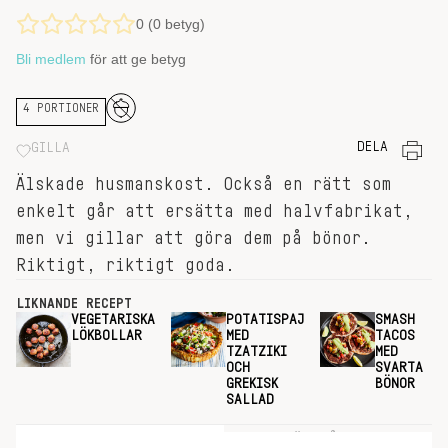
0 (0 betyg)
Bli medlem
för att ge betyg
4 PORTIONER
DELA
GILLA
Älskade husmanskost. Också en rätt som
enkelt går att ersätta med halvfabrikat,
men vi gillar att göra dem på bönor.
Riktigt, riktigt goda.
LIKNANDE RECEPT
VEGETARISKA
POTATISPAJ
SMASH
LÖKBOLLAR
MED
TACOS
TZATZIKI
MED
OCH
SVARTA
GREKISK
BÖNOR
SALLAD
INGREDIENSER
GÖR SÅ HÄR