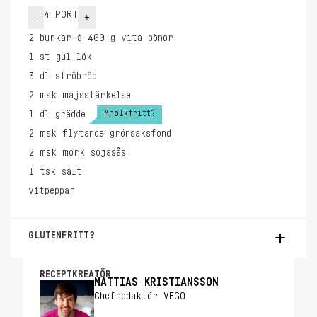
4
PORT
-
+
2
burkar à 400 g
vita bönor
1
st
gul lök
3
dl
ströbröd
2
msk
majsstärkelse
Mjölkfritt?
1
dl
grädde
2
msk
flytande grönsaksfond
2
msk
mörk sojasås
1
tsk
salt
vitpeppar
GLUTENFRITT?
Använd glutenfritt ströbröd.
RECEPTKREATÖR
MATTIAS KRISTIANSSON
Chefredaktör VEGO