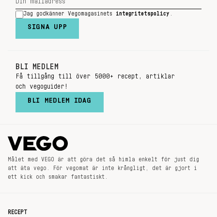
Jag godkänner Vegomagasinets
integritetspolicy
.
SIGNA UPP
BLI MEDLEM
Få tillgång till över 5000+ recept, artiklar
och vegoguider!
BLI MEDLEM IDAG
Målet med VEGO är att göra det så himla enkelt för just dig
att äta vego. För vegomat är inte krångligt, det är gjort i
ett kick och smakar fantastiskt.
RECEPT