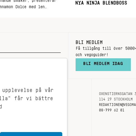
nnande smaker, presenterar
NYA NINJA BLENDBOSS
nnamon Dolce med len
 Crème med en rund, nötig
BLI MEDLEM
Få tillgång till över 5000
och vegoguider!
BLI MEDLEM IDAG
 upplevelse på vår
OXENSTIERNSGATAN 
OM OSS
lla" får vi bättre
114 27 STOCKHOLM
KONTAKT
REDAKTIONEN@VEGOM
d
08-799 62 01