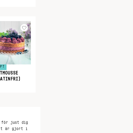
EPT
TMOUSSE
ATINFRI)
 för just dig
et är gjort i