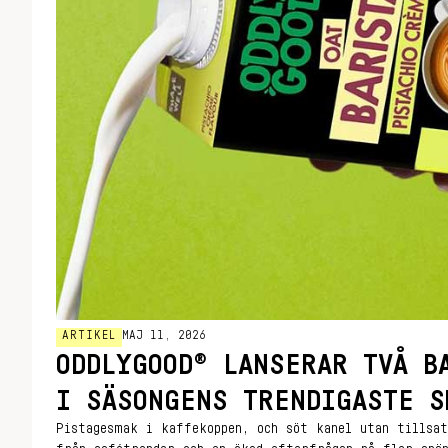
ARTIKEL
MAJ 11, 2026
ODDLYGOOD® LANSERAR TVÅ B
I SÄSONGENS TRENDIGASTE S
Pistagesmak i kaffekoppen, och söt kanel utan tillsat