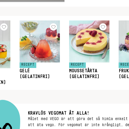
RECEPT
REC
RECEPT
GELÉ
FRUK
MOUSSETÅRTA
(GELATINFRI)
(GEL
(GELATINFRI)
IN)
KRAVLÖS VEGOMAT ÅT ALLA!
Målet med VEGO är att göra det så himla enkelt
att äta vego. För vegomat är inte krångligt, d