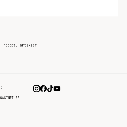
+ recept, artiklar
33
AGASINET.SE