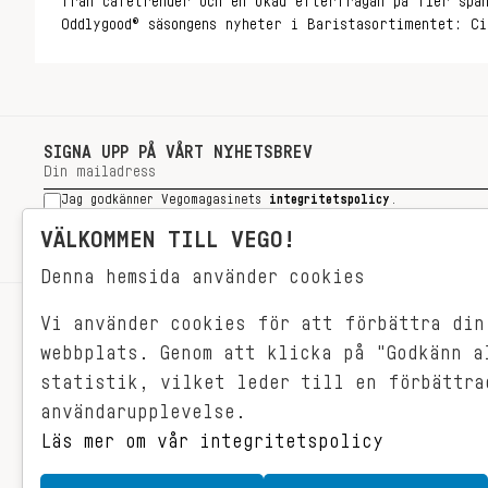
från cafétrender och en ökad efterfrågan på fler spä
Oddlygood® säsongens nyheter i Baristasortimentet: Ci
kanelsmak – helt utan tillsatt socker, och Pistachio
pistageton.
SIGNA UPP PÅ VÅRT NYHETSBREV
Jag godkänner Vegomagasinets
integritetspolicy
.
SIGNA UPP
VÄLKOMMEN TILL VEGO!
Denna hemsida använder cookies
Vi använder cookies för att förbättra din
RECEPT
webbplats. Genom att klicka på "Godkänn a
VEGONYTT
statistik, vilket leder till en förbättra
Målet med VEGO är att göra det så
VECKOMENYER
användarupplevelse.
himla enkelt för just dig att äta
vego. För vegomat är inte krångligt,
Läs mer om vår integritetspolicy
det är gjort i ett kick och smakar
fantastiskt.