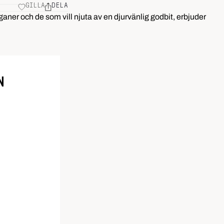
GILLA
DELA
ganer och de som vill njuta av en djurvänlig godbit, erbjuder
N