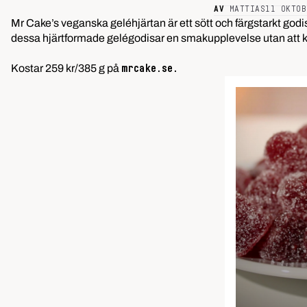
AV
MATTIAS
11 OKTOB
Mr Cake’s veganska geléhjärtan är ett sött och färgstarkt godis
dessa hjärtformade gelégodisar en smakupplevelse utan att k
Kostar 259 kr/385 g på
mrcake.se
.