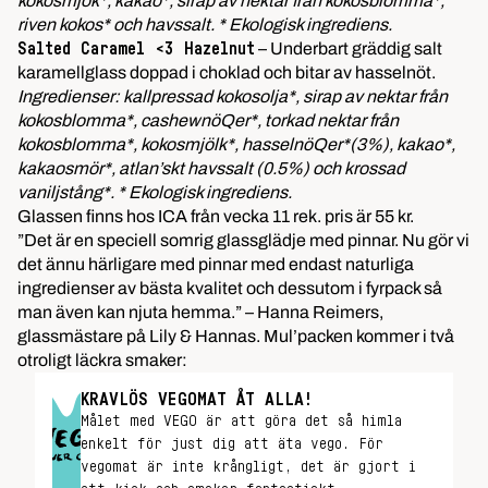
kokosmjök*, kakao*, sirap av nektar från kokosblomma*,
riven kokos* och havssalt. * Ekologisk ingrediens.
– Underbart gräddig salt
Salted Caramel <3 Hazelnut
karamellglass doppad i choklad och bitar av hasselnöt.
Ingredienser: kallpressad kokosolja*, sirap av nektar från
kokosblomma*, cashewnöQer*, torkad nektar från
kokosblomma*, kokosmjölk*, hasselnöQer*(3%), kakao*,
kakaosmör*, atlan’skt havssalt (0.5%) och krossad
vaniljstång*. * Ekologisk ingrediens.
Glassen finns hos ICA från vecka 11 rek. pris är 55 kr.
”Det är en speciell somrig glassglädje med pinnar. Nu gör vi
det ännu härligare med pinnar med endast naturliga
ingredienser av bästa kvalitet och dessutom i fyrpack så
man även kan njuta hemma.” – Hanna Reimers,
glassmästare på Lily & Hannas. Mul’packen kommer i två
otroligt läckra smaker:
KRAVLÖS VEGOMAT ÅT ALLA!
Målet med VEGO är att göra det så himla
enkelt för just dig att äta vego. För
vegomat är inte krångligt, det är gjort i