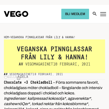
BLI MEDLEM
HEM
›
VEGANSKA PINNGLASSAR FRÅN LILY & HANNA!
VEGANSKA PINNGLASSAR
FRÅN LILY & HANNA!
AV
VEGOMAGASINET
18 FEBRUARI, 2021
AV
VEGOMAGASINET
18 FEBRUARI, 2021
GILLA
DELA
– Förra sommarens favorit,
Chocolate <3 Chokladboll
chokladglass möter chokladboll – fängslande och intensiv
chokladglass doppad i choklad och kokos.
Ingredienser: kallpressad kokosolja*, agavenektar*,
cashewnöQer*, torkad nektar från kokosblomma*,