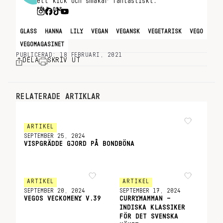
ett kick och smakar fantastiskt.
FÖLJ OSS
GLASS
HANNA
LILY
VEGAN
VEGANSK
VEGETARISK
VEGO
VEGOMAGASINET
PUBLICERAD: 18 FEBRUARI, 2021
DELA
SKRIV UT
RELATERADE ARTIKLAR
ARTIKEL
SEPTEMBER 25, 2024
VISPGRÄDDE GJORD PÅ BONDBÖNA
ARTIKEL
ARTIKEL
SEPTEMBER 20, 2024
SEPTEMBER 17, 2024
VEGOS VECKOMENY V.39
CURRYMAMMAN –
INDISKA KLASSIKER
FÖR DET SVENSKA