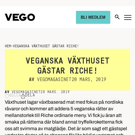
BLI MEDLEM
HEM
›
VEGANSKA VÄXTHUSET GÄSTAR RICHE!
VEGANSKA VÄXTHUSET
GÄSTAR RICHE!
AV
VEGOMAGASINET
28 MARS, 2019
AV
VEGOMAGASINET
28 MARS, 2019
GILLA
DELA
Växthuset lagar växtbaserad mat med fokus på nordiska
råvaror och kommer att addera 5 veganska rätter av
mellanstorlek till Riche ordinarie meny. Vi fick ju äran att
smaka på rätterna där bland annat tryffelkroketterna fick
oss att svimma av matglädje. Det är som sagt ett gästspel