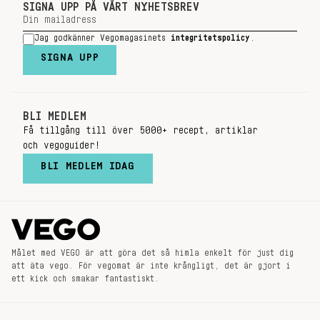
SIGNA UPP PÅ VÅRT NYHETSBREV
Jag godkänner Vegomagasinets
integritetspolicy
.
SIGNA UPP
BLI MEDLEM
Få tillgång till över 5000+ recept, artiklar
och vegoguider!
BLI MEDLEM IDAG
Målet med VEGO är att göra det så himla enkelt för just dig
att äta vego. För vegomat är inte krångligt, det är gjort i
ett kick och smakar fantastiskt.