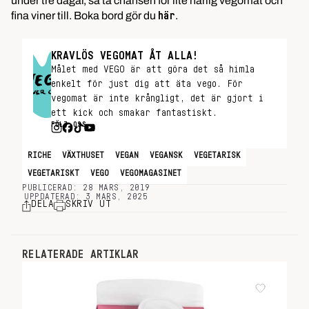
under tre dagar, så ta chansen för lite härlig vegomat och
fina viner till. Boka bord gör du
.
här
KRAVLÖS VEGOMAT ÅT ALLA!
Målet med VEGO är att göra det så himla
enkelt för just dig att äta vego. För
vegomat är inte krångligt, det är gjort i
ett kick och smakar fantastiskt.
FÖLJ OSS
RICHE
VÄXTHUSET
VEGAN
VEGANSK
VEGETARISK
VEGETARISKT
VEGO
VEGOMAGASINET
PUBLICERAD: 28 MARS, 2019
UPPDATERAD: 3 MARS, 2025
DELA
SKRIV UT
RELATERADE ARTIKLAR