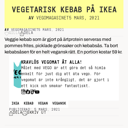
VEGETARISK KEBAB PÅ IKEA
AV
VEGOMAGASINET
5 MARS, 2021
AV
VEGOMAGASINET
5 MARS, 2021
GILLA
DELA
Veggie kebab som är gjort på ärtprotein serveras med
pommes frites, picklade grönsaker och kebabsås. Ta bort
kebabsåsen för en helt vegansk rätt. En portion kostar 59 kr.
KRAVLÖS VEGOMAT ÅT ALLA!
Målet med VEGO är att göra det så himla
enkelt för just dig att äta vego. För
vegomat är inte krångligt, det är gjort i
ett kick och smakar fantastiskt.
FÖLJ OSS
IKEA
KEBAB
VEGAN
VEGANSK
PUBLICERAD: 5 MARS, 2021
DELA
SKRIV UT