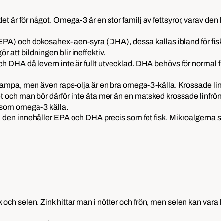
 det är för något. Omega-3 är en stor familj av fettsyror, varav den
EPA) och dokosahex- aen-syra (DHA), dessa kallas ibland för fis
 att bildningen blir ineffektiv.
och DHA då levern inte är fullt utvecklad. DHA behövs för norma
h hampa, men även raps-olja är en bra omega-3-källa. Krossade lin
let och man bör därför inte äta mer än en matsked krossade linfrö
r som omega-3 källa.
, den innehåller EPA och DHA precis som fet fisk. Mikroalgerna som
och selen. Zink hittar man i nötter och frön, men selen kan vara kn