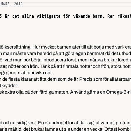
 MARS, 2014
3 är det allra viktigaste för växande barn. Ren råkos
ksersättning. Hur mycket barnen äter till att börja med vari- erar 
men man måste vara beredd på att göra egen barnmat då det utbudet
 för vad man bör börja introducera först, men många brukar föredra
r, nötter och frön. Tänk på att finmala nötter och frön, stora nött
lergi genom att undvika det.
n de flesta klarar att äta dem som de är. Precis som för allätarb
tkryddor.
sk extra olja på den färdiga maten. Använd gärna en Omega-3-rik ol
och allsidig kost. En grundregel för att få i sig fullvärdigt prote
 varje måltid, det brukar jämna ut sig under en vecka. Oftast komb