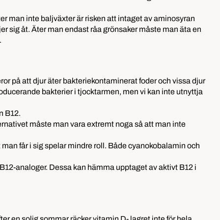
er man inte baljväxter är risken att intaget av aminosyran
iljer sig åt. Äter man endast råa grönsaker måste man äta en
.
eror på att djur äter bakteriekontaminerat foder och vissa djur
oducerande bakterier i tjocktarmen, men vi kan inte utnyttja
in B12.
lternativet måste man vara extremt noga så att man inte
B12 man får i sig spelar mindre roll. Både cyanokobalamin och
va B12-analoger. Dessa kan hämma upptaget av aktivt B12 i
er en solig sommar räcker vitamin D- lagret inte för hela