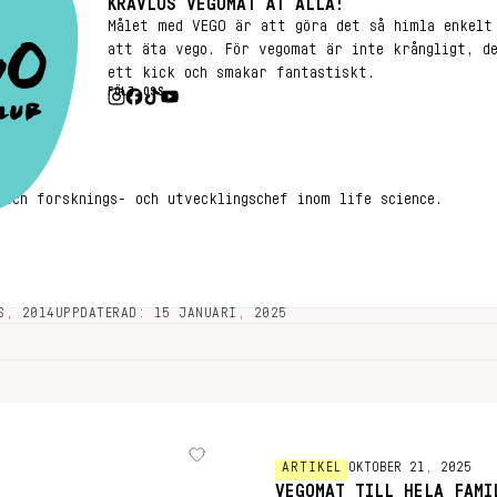
KRAVLÖS VEGOMAT ÅT ALLA!
Målet med VEGO är att göra det så himla enkelt
att äta vego. För vegomat är inte krångligt, d
ett kick och smakar fantastiskt.
FÖLJ OSS
 och forsknings- och utvecklingschef inom life science.
S, 2014
UPPDATERAD: 15 JANUARI, 2025
ARTIKEL
OKTOBER 21, 2025
VEGOMAT TILL HELA FAMI