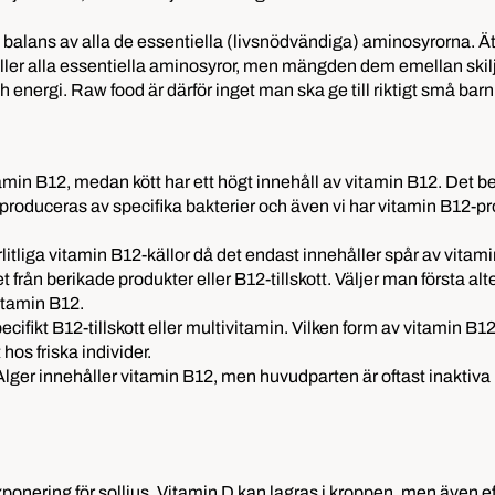
a balans av alla de essentiella (livsnödvändiga) aminosyrorna. Ät
nnehåller alla essentiella aminosyror, men mängden dem emellan sk
ch energi. Raw food är därför inget man ska ge till riktigt små barn
itamin B12, medan kött har ett högt innehåll av vitamin B12. Det b
produceras av specifika bakterier och även vi har vitamin B12-pr
rlitliga vitamin B12-källor då det endast innehåller spår av vitam
från berikade produkter eller B12-tillskott. Väljer man första a
itamin B12.
pecifikt B12-tillskott eller multivitamin. Vilken form av vitamin 
os friska individer.
. Alger innehåller vitamin B12, men huvudparten är oftast inakti
onering för solljus. Vitamin D kan lagras i kroppen, men även eft