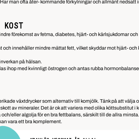
. Har man ofta åter- kommande förkylningar och allmänt nedsatt i
 KOST
ndre förekomst av fetma, diabetes, hjärt- och kärlsjukdomar och 
st och innehåller mindre mättat fett, vilket skyddar mot hjärt- o
 inverkan på hälsan.
as ihop med kvinnligt östrogen och antas rubba hormonbalansen. 
mberikade växtdrycker som alternativ till komjölk. Tänk på att väl
lskott av mineraler. Det är ok att variera med olika köttsubstitut
eller algolja för en bra fettbalans, särskilt till de allra minsta
t kan vara ett bra komplement.