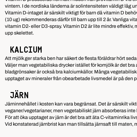
vintern. I de nordiska länderna är solintensiteten väldigt låg un
Vitamin D-intaget är särskilt viktigt för barn då vitamin D be
(10 ug) rekommenderas därför till barn upp till 2 år. Vanliga vit
vitamin D2- eller D3-spray. Vitamin D2 är lite mindre effektiv,
upp skelettet.
KALCIUM
Att mjölk ger starka ben har säkert de flesta föräldrar hört se
Väljer man vegetabiliska drycker istället för komjölk är det bra
bladgrönsaker är också bra kalciumkällor. Många vegetabilisk
upptaget av mineraler från obearbetade livsmedel är på den 
JÄRN
Järninnehållet i kosten kan vara begränsat. Det är särskilt vik
veganer/vegetarianer, men vegetabiliskt järn absorberas inte 
För att öka upptaget av järn är det bra att äta C-vitaminrika li
Vid konstaterad järnbrist kan man tillsätta järnsaft till mate