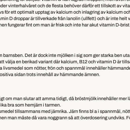
der vinterhalvåret och de flesta behöver därför ett tillskott av vit
hövs för ett optimalt upptag av kalcium och inlagring av kalcium o
amin D droppar är tillverkade från lanolin (ullfett) och är inte helt
 men fungerar fint om man är frisk och inte har akut vitamin D-bris
dan barnsben. Det är dock inte mjölken i sig som ger starka ben ut
 att välja en berikad variant där kalcium, B12 och vitamin D är til
a livsmedel som nötter, frön och spannmål innehåller hämmande 
positiva sidan trots innehåll av hämmande ämnen.
tigt om man slutar att amma tidigt, då bröstmjölk innehåller mer l
lika bra som hemjärn i tarmen.
vsmedel tillsammans med järnrika. Järn finns bl a i spannmål, nötte
n, men man måste då vara noggrann så att överdosering undviks. Fö