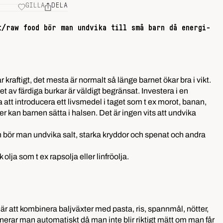
GILLA
DELA
t/raw food bör man undvika till små barn då energi-
kraftigt, det mesta är normalt så länge barnet ökar bra i vikt.
 av färdiga burkar är väldigt begränsat. Investera i en
 att introducera ett livsmedel i taget som t ex morot, banan,
er kan barnen sätta i halsen. Det är ingen vits att undvika
arn bör man undvika salt, starka kryddor och spenat och andra
ja som t ex rapsolja eller linfröolja.
in är att kombinera baljväxter med pasta, ris, spannmål, nötter,
inerar man automatiskt då man inte blir riktigt mätt om man får