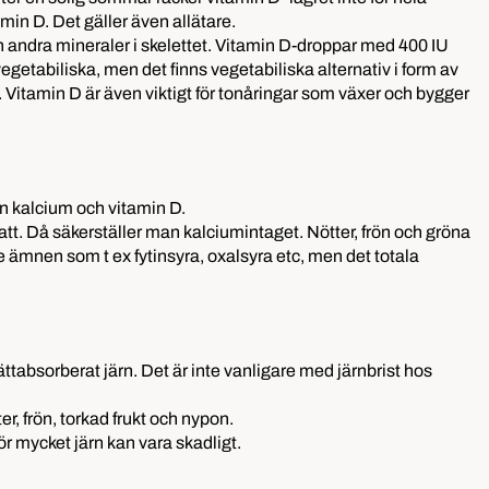
amin D. Det gäller även allätare.
ch andra mineraler i skelettet. Vitamin D-droppar med 400 IU
 vegetabiliska, men det finns vegetabiliska alternativ i form av
t. Vitamin D är även viktigt för tonåringar som växer och bygger
an kalcium och vitamin D.
lsatt. Då säkerställer man kalciumintaget. Nötter, frön och gröna
ämnen som t ex fytinsyra, oxalsyra etc, men det totala
ättabsorberat järn. Det är inte vanligare med järnbrist hos
r, frön, torkad frukt och nypon.
r mycket järn kan vara skadligt.