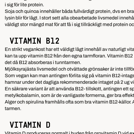
i sig för lite protein.
Soja och quinoa innehåller båda fullvärdigt protein, dvs en br
lysin blir för lågt. I stort sett alla obearbetade livsmedel i
väldigt stor mängd mat för att få i sig tillräckligt med protein o
VITAMIN B12
En strikt vegankost har ett väldigt lågt innehåll av naturligt v
kan ta upp vitamin B12 från den egna tarmfloran. Vitamin B12 
det då B12 absorberas i tunntarmen.
Mjölksyrajästa livsmedel och otvättade grönsaker är inte tillfö
Som vegan kan man antingen förlita sig på vitamin B12-intaget 
hamnar under det dagliga rekommenderade intaget på 2 ug v
En säkrare variant är att använda B12- tillskott, antingen ett s
metylkobalamin, som är de vanligaste formerna, ger bra effekt h
Alger och spirulina framhålls ofta som bra vitamin B12-källor
tarmen.
VITAMIN D
Vitamin D
produceras normalt i huden från provitamin D vid exp