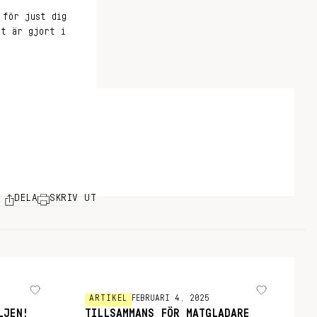
 för just dig
et är gjort i
DELA
SKRIV UT
ARTIKEL
FEBRUARI 4, 2025
LJEN!
TILLSAMMANS FÖR MATGLADARE