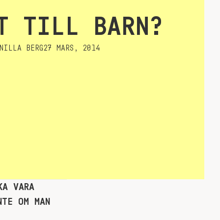
T TILL BARN?
NILLA BERG
27 MARS, 2014
KA VARA
NTE OM MAN