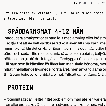
AV
PERNILLA BERG
27
Ett bra intag av vitamin D, B12, kalcium och omega-
intaget lätt blir för lågt.
SPÄDBARNSMAT 4-12 MÅN
Introducera smakportioner parallellt med amning eller bröstmjöl
Det går fint att ge helt växtbaserad kost även till små barn, 
minimixer så blir det enklare. Egentligen finns det inga regler
päron och sedan lite mer bastanta råvaror som potatis, baljväxte
nötter och soja, då det inte går att förebygga nöt- eller sojaal
Till barn som är känsliga för fibrer kan man skala bönorna, me
nitratinnehållande livsmedel första året, men använd gärna ör
Små barn behöver energitätare mat. Tillsätt därför gärna 1-2 t
PROTEIN
Proteinintaget
är i regel inget problem om man äter en varierad 
frön eller grönsaker. Det är inte nödvändigt att kombinera vid