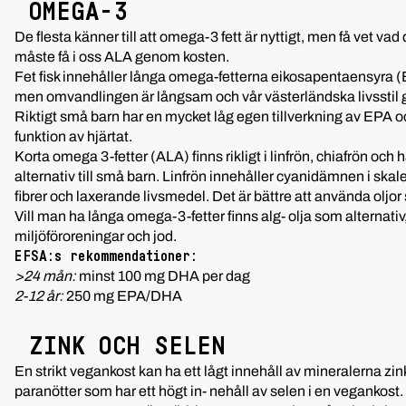
OMEGA-3
De flesta känner till att
omega-3
fett är nyttigt, men få vet vad
måste få i oss ALA genom kosten.
Fet fisk innehåller långa omega-fetterna eikosapentaensyra (
men omvandlingen är långsam och vår västerländska livsstil gör
Riktigt små barn har en mycket låg egen tillverkning av EPA 
funktion av hjärtat.
Korta omega 3-fetter (ALA) finns rikligt i linfrön, chiafrön oc
alternativ till små barn. Linfrön innehåller cyanidämnen i ska
fibrer och laxerande livsmedel. Det är bättre att använda oljo
Vill man ha långa omega-3-fetter finns alg- olja som alternativ
miljöföroreningar och jod.
EFSA:s rekommendationer:
>24 mån:
minst 100 mg DHA per dag
2-12 år:
250 mg EPA/DHA
ZINK OCH SELEN
En strikt vegankost kan ha ett lågt innehåll av mineralerna zink 
paranötter som har ett högt in- nehåll av selen i en vegankost.