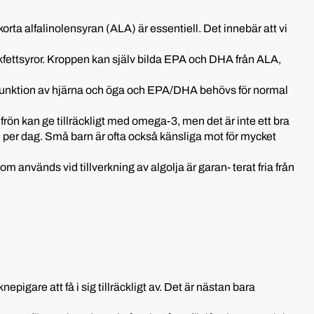
 korta alfalinolensyran (ALA) är essentiell. Det innebär att vi
kfettsyror. Kroppen kan själv bilda EPA och DHA från ALA,
l funktion av hjärna och öga och EPA/DHA behövs för normal
frön kan ge tillräckligt med omega-3, men det är inte ett bra
n per dag. Små barn är ofta också känsliga mot för mycket
 används vid tillverkning av algolja är garan- terat fria från
epigare att få i sig tillräckligt av. Det är nästan bara