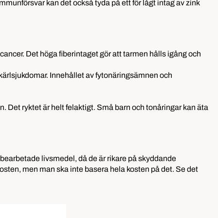
mmunförsvar kan det också tyda på ett för lågt intag av zink
cancer. Det höga fiberintaget gör att tarmen hålls igång och
ch kärlsjukdomar. Innehållet av fytonäringsämnen och
Det ryktet är helt felaktigt. Små barn och tonåringar kan äta
ja obearbetade livsmedel, då de är rikare på skyddande
 i kosten, men man ska inte basera hela kosten på det. Se det
.