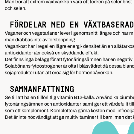
Man tror att extrem växtvärk kan vara ett tecken på selenbrist
och selen.
FÖRDELAR MED EN VÄXTBASERAD
Veganer och vegetarianer lever i genomsnitt längre och har mi
man drabbas inte av förstoppning.
Vegankost har i regel en lägre energi- densitet än en allätarko
antioxidanter ger också en skyddande effekt.
Det finns inga belägg för att fytonäringsämnen har en negativ
Sojabönans fytoöstrogener är ofta i blåsvädret då dessa bland
sojaprodukter utan att oroa sig för hormonpåverkan.
SAMMANFATTNING
Se till att ha en tillförlitlig vitamin B12-källa. Använd kalciu
fytonäringsämnen och antioxidanter, samt ger ett värdefullt til
som ett komplement. Komplettera gärna kosten med linfröolja och/
Det är inte nödvändigt att ge multivitaminer till barn, men de