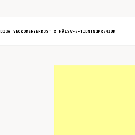
RDIGA VECKOMENYER
KOST & HÄLSA
E-TIDNING
PREMIUM