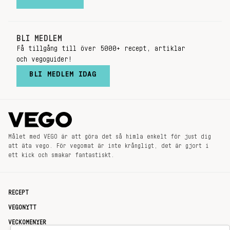
BLI MEDLEM
Få tillgång till över 5000+ recept, artiklar
och vegoguider!
BLI MEDLEM IDAG
Målet med VEGO är att göra det så himla enkelt för just dig
att äta vego. För vegomat är inte krångligt, det är gjort i
ett kick och smakar fantastiskt.
RECEPT
VEGONYTT
VECKOMENYER