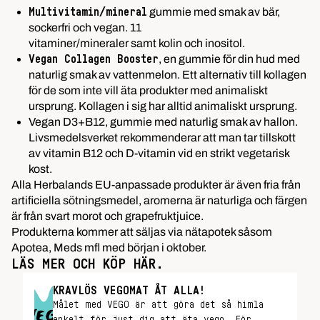
gummie med smak av bär,
Multivitamin/mineral
sockerfri och vegan. 11
vitaminer/mineraler samt kolin och inositol.
, en gummie för din hud med
Vegan Collagen Booster
naturlig smak av vattenmelon. Ett alternativ till kollagen
för de som inte vill äta produkter med animaliskt
ursprung. Kollagen i sig har alltid animaliskt ursprung.
Vegan D3+B12, gummie med naturlig smak av hallon.
Livsmedelsverket rekommenderar att man tar tillskott
av vitamin B12 och D-vitamin vid en strikt vegetarisk
kost.
Alla Herbalands EU-anpassade produkter är även fria från
artificiella sötningsmedel, aromerna är naturliga och färgen
är från svart morot och grapefruktjuice.
Produkterna kommer att säljas via nätapotek såsom
Apotea, Meds mfl med början i oktober.
LÄS MER OCH KÖP HÄR.
KRAVLÖS VEGOMAT ÅT ALLA!
Målet med VEGO är att göra det så himla