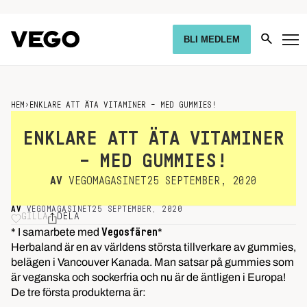
BLI MEDLEM
HEM
›
ENKLARE ATT ÄTA VITAMINER – MED GUMMIES!
ENKLARE ATT ÄTA VITAMINER
– MED GUMMIES!
AV
VEGOMAGASINET
25 SEPTEMBER, 2020
AV
VEGOMAGASINET
25 SEPTEMBER, 2020
GILLA
DELA
* I samarbete med
*
Vegosfären
Herbaland är en av världens största tillverkare av gummies,
belägen i Vancouver Kanada. Man satsar på gummies som
är veganska och sockerfria och nu är de äntligen i Europa!
De tre första produkterna är: