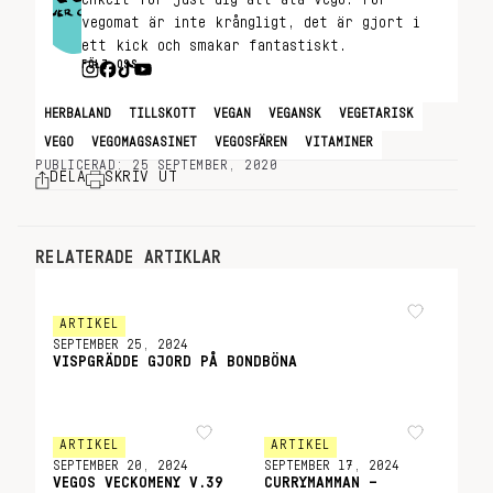
enkelt för just dig att äta vego. För
vegomat är inte krångligt, det är gjort i
ett kick och smakar fantastiskt.
FÖLJ OSS
HERBALAND
TILLSKOTT
VEGAN
VEGANSK
VEGETARISK
VEGO
VEGOMAGSASINET
VEGOSFÄREN
VITAMINER
PUBLICERAD: 25 SEPTEMBER, 2020
DELA
SKRIV UT
RELATERADE ARTIKLAR
ARTIKEL
SEPTEMBER 25, 2024
VISPGRÄDDE GJORD PÅ BONDBÖNA
ARTIKEL
ARTIKEL
SEPTEMBER 20, 2024
SEPTEMBER 17, 2024
VEGOS VECKOMENY V.39
CURRYMAMMAN –