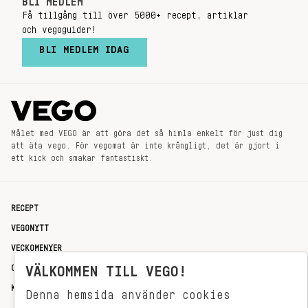
BLI MEDLEM
Få tillgång till över 5000+ recept, artiklar
och vegoguider!
BLI MEDLEM IDAG
Målet med VEGO är att göra det så himla enkelt för just dig
att äta vego. För vegomat är inte krångligt, det är gjort i
ett kick och smakar fantastiskt.
RECEPT
VEGONYTT
VECKOMENYER
OM OSS
VÄLKOMMEN TILL VEGO!
KONTAKT
Denna hemsida använder cookies