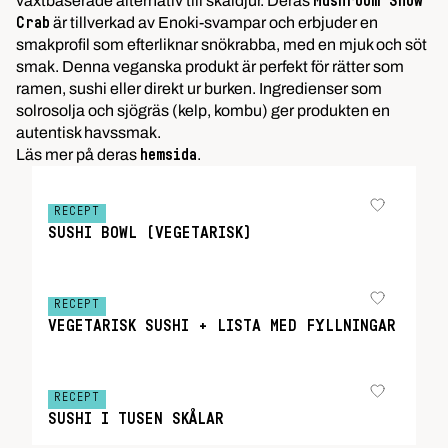
växtbaserade alternativ till skaldjur. Deras
Mushroom Snow
är tillverkad av
Enoki
-svampar och erbjuder en
Crab
smakprofil som efterliknar snökrabba, med en mjuk och söt
smak. Denna veganska produkt är perfekt för rätter som
ramen
, sushi eller direkt ur burken. Ingredienser som
solrosolja och sjögräs (
kelp, kombu
) ger produkten en
autentisk havssmak.
Läs mer på deras
.
hemsida
RECEPT
SUSHI BOWL (VEGETARISK)
RECEPT
VEGETARISK SUSHI + LISTA MED FYLLNINGAR
RECEPT
SUSHI I TUSEN SKÅLAR