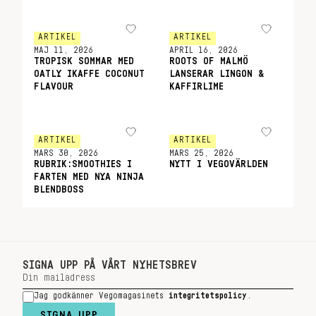
ARTIKEL
ARTIKEL
MAJ 11, 2026
APRIL 16, 2026
TROPISK SOMMAR MED
ROOTS OF MALMÖ
OATLY IKAFFE COCONUT
LANSERAR LINGON &
FLAVOUR
KAFFIRLIME
ARTIKEL
ARTIKEL
MARS 30, 2026
MARS 25, 2026
RUBRIK:SMOOTHIES I
NYTT I VEGOVÄRLDEN
FARTEN MED NYA NINJA
BLENDBOSS
SIGNA UPP PÅ VÅRT NYHETSBREV
Jag godkänner Vegomagasinets
integritetspolicy
.
SIGNA UPP