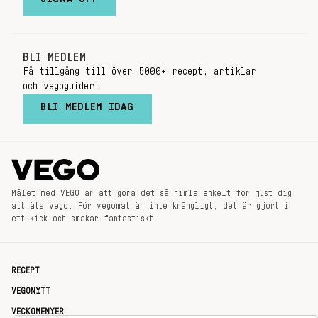
BLI MEDLEM
Få tillgång till över 5000+ recept, artiklar
och vegoguider!
BLI MEDLEM IDAG
Målet med VEGO är att göra det så himla enkelt för just dig
att äta vego. För vegomat är inte krångligt, det är gjort i
ett kick och smakar fantastiskt.
RECEPT
VEGONYTT
VECKOMENYER