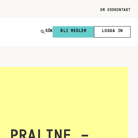
OM OSS
KONTAKT
SÖK
BLI MEDLEM
LOGGA IN
N PRALINE –