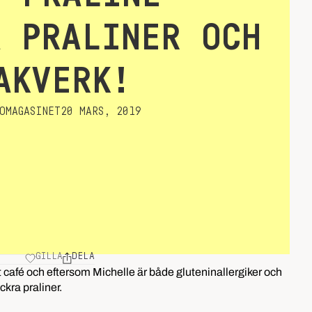
A PRALINER OCH
AKVERK!
OMAGASINET
20 MARS, 2019
GILLA
DELA
 café och eftersom Michelle är både gluteninallergiker och
kra praliner.