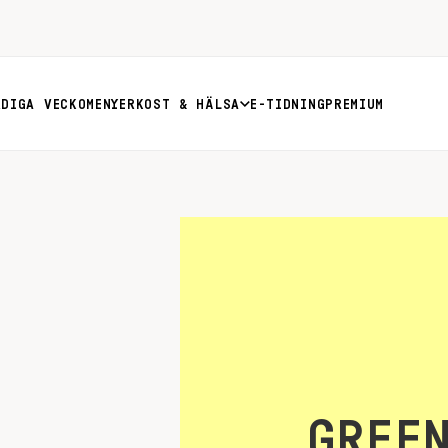
RDIGA VECKOMENYER
KOST & HÄLSA
E-TIDNING
PREMIUM
GREE