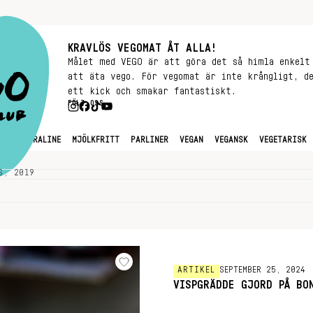
KRAVLÖS VEGOMAT ÅT ALLA!
Målet med VEGO är att göra det så himla enkelt
att äta vego. För vegomat är inte krångligt, d
ett kick och smakar fantastiskt.
FÖLJ OSS
GREEN PRALINE
MJÖLKFRITT
PARLINER
VEGAN
VEGANSK
VEGETARISK
S, 2019
ARTIKEL
SEPTEMBER 25, 2024
VISPGRÄDDE GJORD PÅ BO